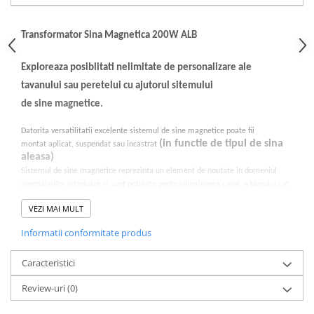
Transformator Sina Magnetica 200W ALB
Exploreaza posiblitati nelimitate de personalizare ale
tavanului sau peretelui cu ajutorul sitemului
de sine magnetice.
Datorita versatilitatii excelente sistemul de sine magnetice poate fii
(in functie de tipul de sina
montat aplicat, suspendat sau incastrat
aleasa)
Sistemul de sine magnetice reprezinta un element de noutate in domeniul
amenajarilor interioare si sunt potrivite pentru iluminarea casei, a biroului cat
si a spatiilor comerciale.
VEZI MAI MULT
Principalele avantaje:
Informatii conformitate produs
Design modern in ton cu cele mai noi tendinte de amenajari
interioare
Caracteristici
Fixarea transformatorului direct in sina, devenind practic
invizibil
Review-uri
(0)
Alimentarea se poate face fie la capatul sinei fie pe lungimea
acesteia (in acest caz este necesara gaurirea sinei)