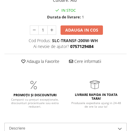
Culoare
:
Alb
IN STOC
Durata de livrare:
1
ADAUGA IN COS
Cod Produs:
SLC-TRANSF-200W-WH
Ai nevoie de ajutor?
0757129484
Adauga la Favorite
Cere informatii
LIVRARE RAPIDA IN TOATA
PROMOȚII ȘI DISCOUNTURI
TARA!
Campanii cu prețuri excepționale,
discounturi procentuale sau extra
Produsele expediate ajung in 24-48
reduceri.
de ore la usa ta!
Descriere