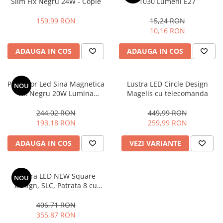
Slim Fix Negru 24W - Copie
1030 Lumeni E27
159,99 RON
15,24 RON
10,16 RON
ADAUGA IN COS
ADAUGA IN COS
Proiector Led Sina Magnetica
Lustra LED Circle Design
NOU
Fix Negru 20W Lumina
Magelis cu telecomanda
Selectabila Dimabil
244,02 RON
449,99 RON
193,18 RON
259,99 RON
ADAUGA IN COS
VEZI VARIANTE
Lustra LED NEW Square
NOU
Design, SLC, Patrata 8 cu
Telecomanda
406,71 RON
355,87 RON