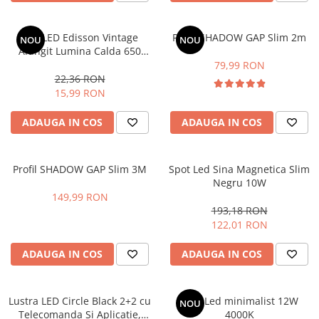
Sina Magnetica Slim
Bec LED Edisson Vintage
Profil SHADOW GAP Slim 2m
NOU
NOU
Iluminat exterior
Alungit Lumina Calda 650
Lampi gradina
Lumeni E27
79,99 RON
22,36 RON
Lampi solare
15,99 RON
Proiectoare led
ADAUGA IN COS
ADAUGA IN COS
Aplice exterior
Iluminat tehnic
Panouri led
Profil SHADOW GAP Slim 3M
Spot Led Sina Magnetica Slim
Negru 10W
Spoturi led
149,99 RON
Proiectoare led hale
193,18 RON
122,01 RON
Lampi led
ADAUGA IN COS
ADAUGA IN COS
Semne luminoase
Accesorii iluminat
In functie de destinatie
Lustra LED Circle Black 2+2 cu
Spot Led minimalist 12W
NOU
Telecomanda Si Aplicatie,
4000K
Iluminat living