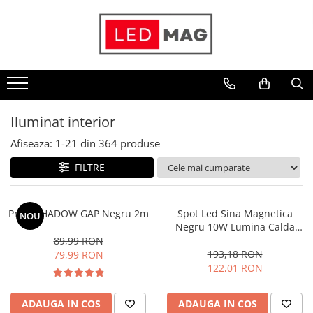
Toate Produsele
Iluminat interior
Candelabre
Lustre LED
Iluminat interior
Plafoniere
Afiseaza:
1-
21
din
364
produse
Spoturi Led
FILTRE
Aplice Baie
Aplice perete
Profil SHADOW GAP Negru 2m
Spot Led Sina Magnetica
NOU
Accesorii iluminat
Negru 10W Lumina Calda
3000k
89,99 RON
Becuri LED
193,18 RON
79,99 RON
Lampadare și Veioze LED
122,01 RON
Lustre suspendate
ADAUGA IN COS
ADAUGA IN COS
Pendul industrial