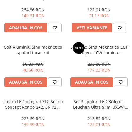
lumina calda/ neutra/ rece si
Iluminat dormitor
Intensitate reglabila
264,36 RON
122,01 RON
140,31 RON
71,17 RON
Iluminat bucatarie
Iluminat baie
ADAUGA IN COS
VEZI VARIANTE
Iluminat camera copilului
Iluminat hol
Colt Aluminiu Sina magnetica
Spot Led Sina Magnetica CCT
NOU
spoturi incastrat
Negru 10W Lumina
Iluminat scari
Selectabila Dimabil
Iluminat terasa si curte
50,83 RON
233,86 RON
40,66 RON
177,93 RON
Iluminat birou
Iluminat spatiu comercial
ADAUGA IN COS
ADAUGA IN COS
Iluminat hala industriala
Iluminat stradal
Lustra LED integrat SLC Selino
Set 3 spoturi LED Briloner
Concept Rondo 2+2, 36-72W,
Leuchen Ultra Slim, 3X5W,
Resigilate
cu aplicatie telefon,
3x460 lumeni, driver
Benzi Led
telecomanda, lumina
alimentare inclus, Ajustabil,
223,69 RON
213,52 RON
calda/neutra/rece, intensitate
Lumina Calda (3000K), CRI>80,
Promotii
139,99 RON
122,01 RON
reglabila, 56 cm, Alb
IP23, Alb
Sisteme Iluminat pe Sina