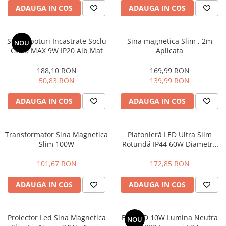
ADAUGA IN COS
ADAUGA IN COS
Magnetica
Set 3 Spoturi Incastrate Soclu
Sina magnetica Slim , 2m
NOU
GU10 MAX 9W IP20 Alb Mat
Aplicata
188,10 RON
169,99 RON
50,83 RON
139,99 RON
ADAUGA IN COS
ADAUGA IN COS
Transformator Sina Magnetica
Plafonieră LED Ultra Slim
Slim 100W
Rotundă IP44 60W Diametru
50cm Lumină Rece 6500K
Neagra
101,67 RON
172,85 RON
ADAUGA IN COS
ADAUGA IN COS
Proiector Led Sina Magnetica
Bec LED 10W Lumina Neutra
NOU