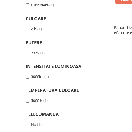
Plafoniera
(1)
Sina Magnetica Slim
Iluminat exterior
CULOARE
Lampi gradina
Panouri le
Alb
(1)
eficiente 
Lampi solare
PUTERE
Proiectoare led
Aplice exterior
23 W
(1)
Iluminat tehnic
INTENSITATE LUMINOASA
Panouri led
3000lm
(1)
Spoturi led
Proiectoare led hale
TEMPERATURA CULOARE
Lampi led
5000 K
(1)
Semne luminoase
TELECOMANDA
Accesorii iluminat
In functie de destinatie
Nu
(1)
Iluminat living