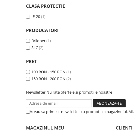
CLASA PROTECTIE
Iluminat dormitor
IP 20
(1)
Iluminat bucatarie
Iluminat baie
PRODUCATORI
Iluminat camera copilului
Briloner
(1)
Iluminat hol
SLC
(2)
Iluminat scari
PRET
Iluminat terasa si curte
100 RON - 150 RON
(1)
Iluminat birou
150 RON - 200 RON
(2)
Iluminat spatiu comercial
Iluminat hala industriala
Newsletter
Nu rata ofertele si promotiile noastre
Iluminat stradal
Resigilate
Vreau sa primesc newsletter cu promotiile magazinului. Af
Benzi Led
Promotii
MAGAZINUL MEU
CLIENTI
Sisteme Iluminat pe Sina