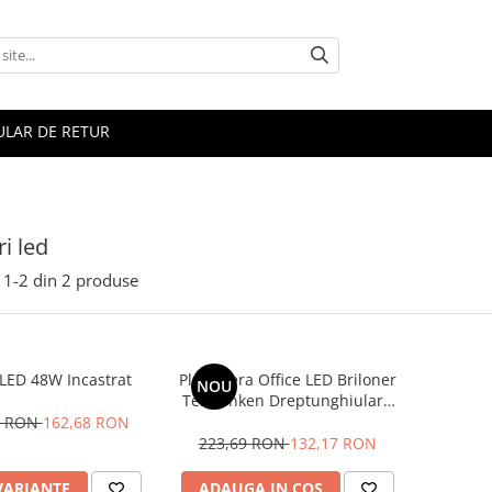
LAR DE RETUR
i led
1-
2
din
2
produse
LED 48W Incastrat
Plafoniera Office LED Briloner
NOU
Telefunken Dreptunghiulara
97.5 cm 23W 3000 Lumeni,
2 RON
162,68 RON
Lumina Neutra
223,69 RON
132,17 RON
VARIANTE
ADAUGA IN COS