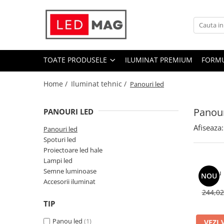
Toate Produsele
Iluminat interior
TOATE PRODUSELE
ILUMINAT PREMIUM
FORMU
Candelabre
Lustre LED
Home /
Iluminat tehnic /
Panouri led
Plafoniere
Panour
PANOURI LED
Spoturi Led
Afiseaza:
Aplice Baie
Panouri led
Spoturi led
Aplice perete
Proiectoare led hale
Accesorii iluminat
Lampi led
Semne luminoase
Panou 
Becuri LED
NOU
Accesorii iluminat
Lampadare și Veioze LED
244,0
TIP
Lustre suspendate
Panou led
(1)
Pendul industrial
VEZI 