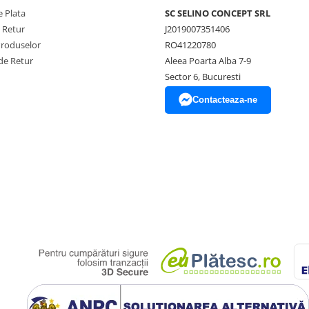
 Plata
SC SELINO CONCEPT SRL
e Retur
J2019007351406
Produselor
RO41220780
de Retur
Aleea Poarta Alba 7-9
Sector 6, Bucuresti
Contacteaza-ne