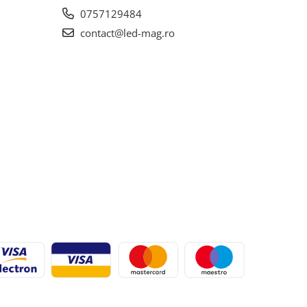
0757129484
contact@led-mag.ro