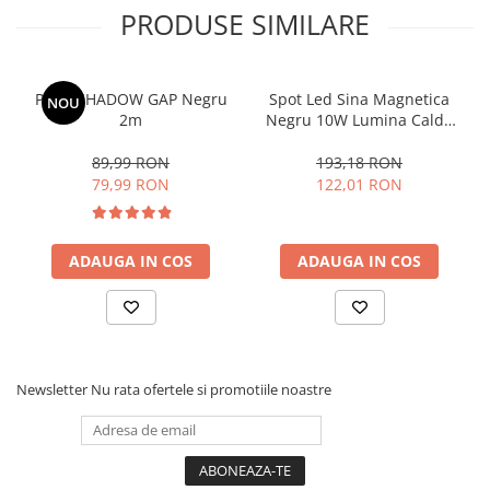
A+ pentru o durata mai lunga, becurile led nu emit raze UV,
PRODUSE SIMILARE
carcasa de aluminiu si un plastic rezistent la temperaturi ridicate.
Becurile cu led lumineaza instant, nu au nevoie de timp de
incalzire, in acest moment sunt cele mai prietenoase cu natura
Profil SHADOW GAP Negru
Spot Led Sina Magnetica
NOU
pentru ca nu contin elemente periculoase in componenta
2m
Negru 10W Lumina Calda
acestora ( Becurile clasice contin mercur ).
3000k
89,99 RON
193,18 RON
79,99 RON
122,01 RON
ADAUGA IN COS
ADAUGA IN COS
Newsletter
Nu rata ofertele si promotiile noastre