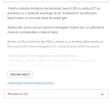
Fiind o solutie moderna de iluminat, becul LED cu soclu E27 se
prezinta cu o serie de avantaje ce ne “indeamna” sa inlocuim
becul clasic cu unul pe baza de acest gen.
Acesta din urma are un consum energetic foarte mic si o eficienta
mare in comparatie cu becul clasic.
Emite un flux luminos de 1000 Lumeni cu o lumina alba neutra si
face parte din clasa energetica A+, consumand astfel mai putin.
Calcul consum de energie pentru 25.000 de ore:
- bec clasic: 25000h x 75W x 0.10euro/kW = 187.5 euro costul
energie pentru 25000 de ore de functionare;
- bec led: 25000h x 13W x 0.10euro/kW = 32.5 euro costul energiei
pentru 25000 de ore de functionare.
VEZI MAI MULT
Informatii conformitate produs
Cu becul led economisiti: 187.5 - 32.5 = 155 euro!
Bec led 10W lumina cald, 1000 lumeni, soclu E27, cri 80+, unghi
Review-uri
(0)
lumina 200 grade, cu o functionare de pana la 25000 de ore
garantate si garantie de 24 de luni. Este echivalentul unui bec de
75W clasic, consum redus cu 80% fata de becurile clasice, driver