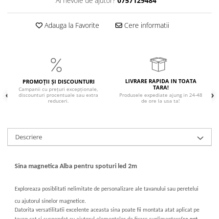
Ai nevoie de ajutor?
0757129484
Adauga la Favorite
Cere informatii
LIVRARE RAPIDA IN TOATA
PROMOȚII ȘI DISCOUNTURI
TARA!
Campanii cu prețuri excepționale,
discounturi procentuale sau extra
Produsele expediate ajung in 24-48
reduceri.
de ore la usa ta!
Descriere
Sina magnetica Alba pentru spoturi led 2m
Exploreaza posiblitati nelimitate de personalizare ale tavanului sau peretelui
cu ajutorul sinelor magnetice.
Datorita versatilitatii excelente aceasta sina poate fii montata atat aplicat pe