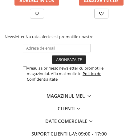
ADAUGA IN COS
ADAUGA IN COS
caracteristicile produsului !
Fotografiile prezentate sunt cu titlu informativ.
NOTA
: Informatiile prezentate in aceasta pagina - fotografiile,
specificatiile tehnice, statusul stocului si pretul produsului "Sina
magnetica Alba pentru spoturi led 200 cm" - au caracter informativ si
pot fi modificate fara o anuntare prealabila. Aceste informatii sunt in
Newsletter
Nu rata ofertele si promotiile noastre
conformitate cu datele transmise de catre furnizorii, producatorii sau
reprezentantii oficiali ai produsului "Sina magnetica Alba pentru
spoturi led 200 cm" si nu constituie obligatie contractuala.
*Toate promotiile produsului sunt valabile in limita stocului disponibil.
Vreau sa primesc newsletter cu promotiile
magazinului. Afla mai multe in
Politica de
Confidentialitate
MAGAZINUL MEU
CLIENTI
DATE COMERCIALE
SUPORT CLIENTI
L-V: 09:00 - 17:00