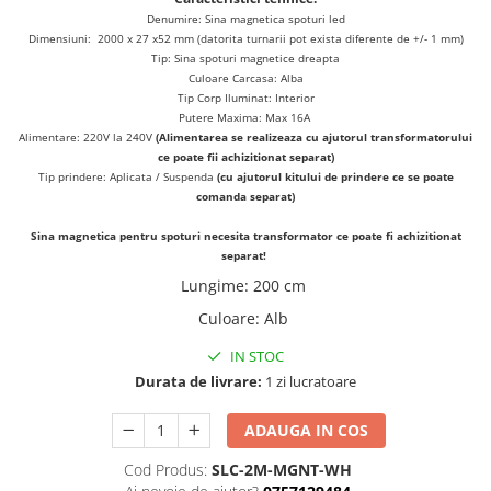
Denumire: Sina magnetica spoturi led
Dimensiuni: 2000 x 27 x52 mm (datorita turnarii pot exista diferente de +/- 1 mm)
Tip: Sina spoturi magnetice dreapta
Culoare Carcasa: Alba
Tip Corp Iluminat: Interior
Putere Maxima: Max 16A
Alimentare: 220V la 240V
(Alimentarea se realizeaza cu ajutorul transformatorului
ce poate fii achizitionat separat)
Tip prindere: Aplicata / Suspenda
(cu ajutorul kitului de prindere ce se poate
comanda separat)
Sina magnetica pentru spoturi necesita transformator ce poate fi achizitionat
separat!
Lungime
:
200 cm
Culoare
:
Alb
IN STOC
Durata de livrare:
1 zi lucratoare
ADAUGA IN COS
Cod Produs:
SLC-2M-MGNT-WH