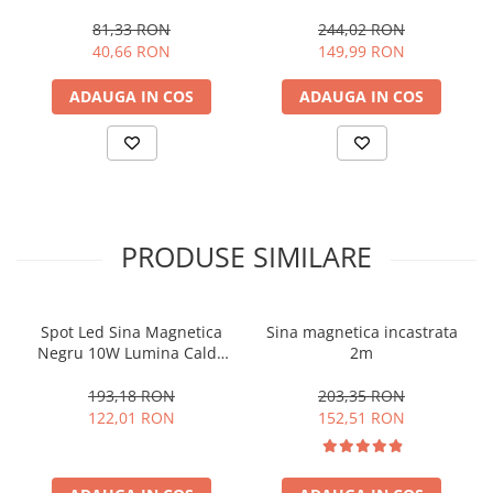
81,33 RON
244,02 RON
40,66 RON
149,99 RON
ADAUGA IN COS
ADAUGA IN COS
PRODUSE SIMILARE
Spot Led Sina Magnetica
Sina magnetica incastrata
Negru 10W Lumina Calda
2m
3000k
193,18 RON
203,35 RON
122,01 RON
152,51 RON
ATENTIE!
Pentru o informare corecta, va rugam sa cititi toate