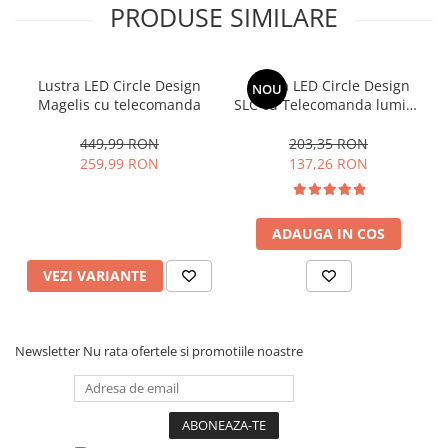
PRODUSE SIMILARE
Lustra LED Circle Design
Lustra LED Circle Design
NOU
Magelis cu telecomanda
SLC cu Telecomanda lumina
calda/ rece si intensitate
reglabila 72W
449,99 RON
203,35 RON
259,99 RON
137,26 RON
ADAUGA IN COS
VEZI VARIANTE
Newsletter
Nu rata ofertele si promotiile noastre