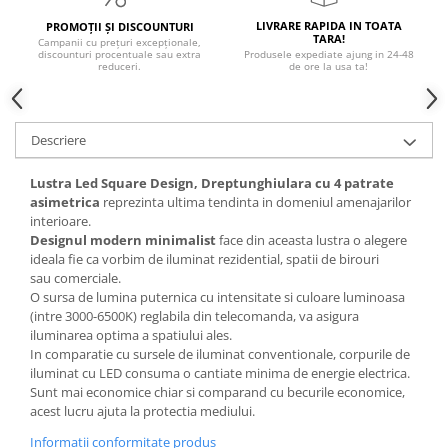
LIVRARE RAPIDA IN TOATA
PROMOȚII ȘI DISCOUNTURI
TARA!
Campanii cu prețuri excepționale,
discounturi procentuale sau extra
Produsele expediate ajung in 24-48
reduceri.
de ore la usa ta!
Descriere
Lustra Led Square Design, Dreptunghiulara cu 4 patrate
asimetrica
reprezinta ultima tendinta in domeniul amenajarilor
interioare.
Designul modern minimalist
face din aceasta lustra o alegere
ideala fie ca vorbim de iluminat rezidential, spatii de birouri
sau comerciale.
O sursa de lumina puternica cu intensitate si culoare luminoasa
(intre 3000-6500K) reglabila din telecomanda, va asigura
iluminarea optima a spatiului ales.
In comparatie cu sursele de iluminat conventionale, corpurile de
iluminat cu LED consuma o cantiate minima de energie electrica.
Sunt mai economice chiar si comparand cu becurile economice,
acest lucru ajuta la protectia mediului.
Informatii conformitate produs