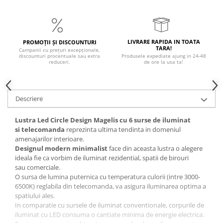
LIVRARE RAPIDA IN TOATA
PROMOȚII ȘI DISCOUNTURI
TARA!
Campanii cu prețuri excepționale,
discounturi procentuale sau extra
Produsele expediate ajung in 24-48
reduceri.
de ore la usa ta!
Descriere
Lustra Led Circle Design Magelis cu 6 surse de iluminat
si telecomanda
reprezinta ultima tendinta in domeniul
amenajarilor interioare.
Designul modern minimalist
face din aceasta lustra o alegere
ideala fie ca vorbim de iluminat rezidential, spatii de birouri
sau comerciale.
O sursa de lumina puternica cu temperatura culorii (intre 3000-
6500K) reglabila din telecomanda, va asigura iluminarea optima a
spatiului ales.
In comparatie cu sursele de iluminat conventionale, corpurile de
iluminat cu LED consuma o cantiate minima de energie electrica.