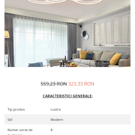
559,23 RON
323,33 RON
CARACTERISTICI GENERALE:
Tip produs
Lustra
Stil
Modern
Numar surse de
8