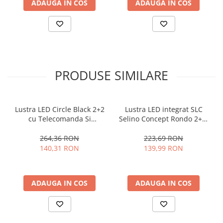
Alb
Alb
ADAUGA IN COS
ADAUGA IN COS
PRODUSE SIMILARE
Lustra LED Circle Black 2+2
Lustra LED integrat SLC
cu Telecomanda Si
Selino Concept Rondo 2+2,
Aplicatie, lumina calda/
36-72W, cu aplicatie
neutra/ rece si Intensitate
telefon, telecomanda,
264,36 RON
223,69 RON
reglabila
lumina calda/neutra/rece,
140,31 RON
139,99 RON
intensitate reglabila, 56 cm,
Alb
ADAUGA IN COS
ADAUGA IN COS