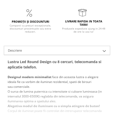
LIVRARE RAPIDA IN TOATA
PROMOȚII ȘI DISCOUNTURI
TARA!
Campanii cu prețuri excepționale,
discounturi procentuale sau extra
Produsele expediate ajung in 24-48
reduceri.
de ore la usa ta!
Descriere
Lustra Led Round Design cu 8 cercuri, telecomanda si
aplicatie telefon.
Designul modern minimalist
face din aceasta lustra o alegere
ideala fie ca vorbim de iluminat rezidential, spatii de birouri
sau comerciale.
O sursa de lumina puternica cu intensitate si culoare luminoasa (in
intervalul 3000-6500K) reglabila din telecomanda, va asigura
iluminarea optima a spatiului ales.
Alegetiva modul de iluminare cu o simpla atingere de buton!
Corpul de iluminat poate fii controlat din intrerupator telecomanda