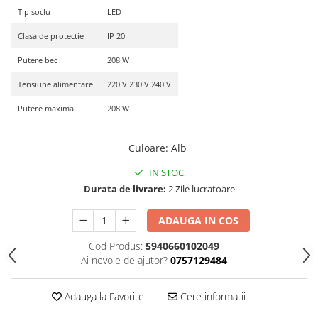
Tip soclu
LED
Clasa de protectie
IP 20
Putere bec
208 W
Tensiune alimentare
220 V 230 V 240 V
Putere maxima
208 W
Culoare
:
Alb
IN STOC
Durata de livrare:
2 Zile lucratoare
ADAUGA IN COS
Cod Produs:
5940660102049
Ai nevoie de ajutor?
0757129484
Adauga la Favorite
Cere informatii