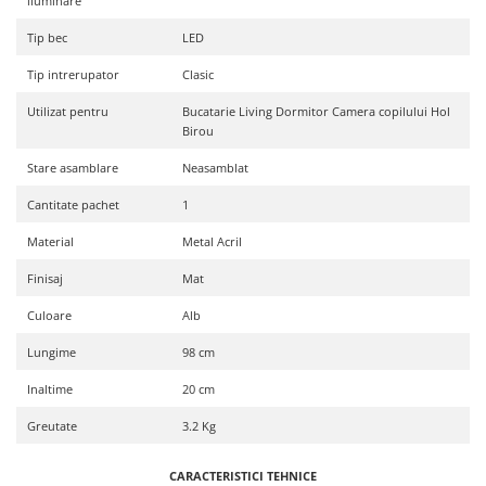
iluminare
Tip bec
LED
Tip intrerupator
Clasic
Utilizat pentru
Bucatarie Living Dormitor Camera copilului Hol
Birou
Stare asamblare
Neasamblat
Cantitate pachet
1
Material
Metal Acril
Finisaj
Mat
Culoare
Alb
Lungime
98 cm
Inaltime
20 cm
Greutate
3.2 Kg
CARACTERISTICI TEHNICE