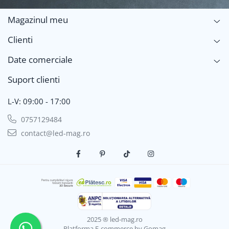
Magazinul meu
Clienti
Date comerciale
Suport clienti
L-V: 09:00 - 17:00
0757129484
contact@led-mag.ro
2025 ® led-mag.ro
Platforma E-commerce by Gomag