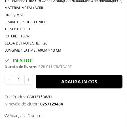
TIP TEMPERATURA CULOARE : 2700K(CALD)/4000K(NEUTRU)/6500K(RECE)
MATERIAL:METAL+ACRIL
FINISAJ:MAT
CARACTERISTICI TEHNICE
TIP SOCLU : LED
PUTERE : 130W
CLASA DE PROTECTIE: IP20
LUNGIME * LATIME : 60CM * 13 CM
IN STOC
Durata de livrare:
3 ZILE LUCRATOARE
ADAUGA IN COS
Cod Produs:
6603/3*3WH
Ai nevoie de ajutor?
0757129484
Adauga la Favorite