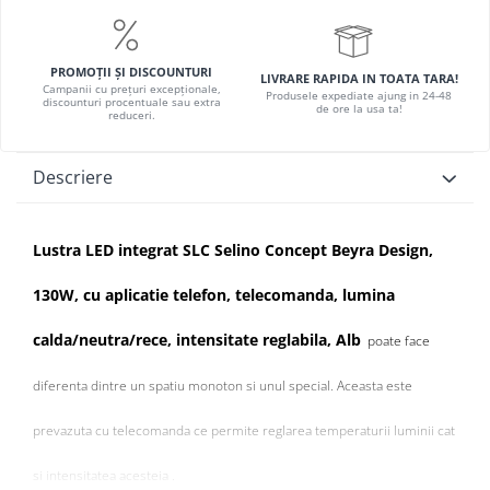
PROMOȚII ȘI DISCOUNTURI
LIVRARE RAPIDA IN TOATA TARA!
Campanii cu prețuri excepționale,
Produsele expediate ajung in 24-48
discounturi procentuale sau extra
de ore la usa ta!
reduceri.
Descriere
Lustra LED integrat SLC Selino Concept Beyra Design,
130W, cu aplicatie telefon, telecomanda, lumina
calda/neutra/rece, intensitate reglabila, Alb
poate face
diferenta dintre un spatiu monoton si unul special. Aceasta este
prevazuta cu telecomanda ce permite reglarea temperaturii luminii cat
si intensitatea acesteia .