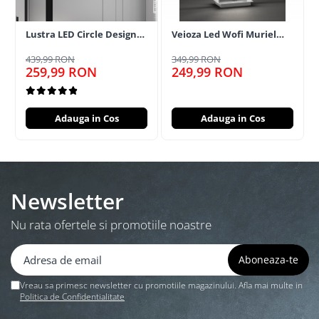
Lustra LED Circle Design
Veioza Led Wofi Muriel
Magelis Coffee cu
Dimabila Lumina Calda
telecomanda
3000K 800 Lumeni Gri
439,99 RON
349,99 RON
Antracit
259,99 RON
249,99 RON
Adauga in Cos
Adauga in Cos
Newsletter
Nu rata ofertele si promotiile noastre
Vreau sa primesc newsletter cu promotiile magazinului. Afla mai multe in
Politica de Confidentialitate