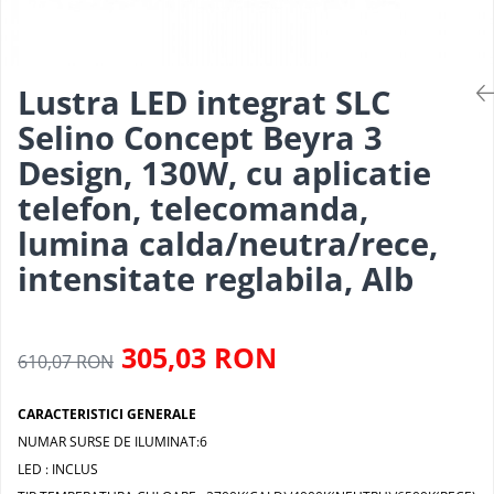
Pendul industrial
Iluminat hala industriala
Sina Magnetica Slim
Iluminat stradal
Lustra LED integrat SLC
Selino Concept Beyra 3
Design, 130W, cu aplicatie
telefon, telecomanda,
lumina calda/neutra/rece,
intensitate reglabila, Alb
305,03 RON
610,07 RON
CARACTERISTICI GENERALE
NUMAR SURSE DE ILUMINAT:6
LED : INCLUS