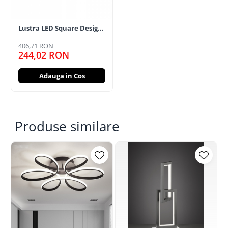
Lustra LED Square Design
SLC 2+2 Asimetric
406,71 RON
244,02 RON
Adauga in Cos
Produse similare