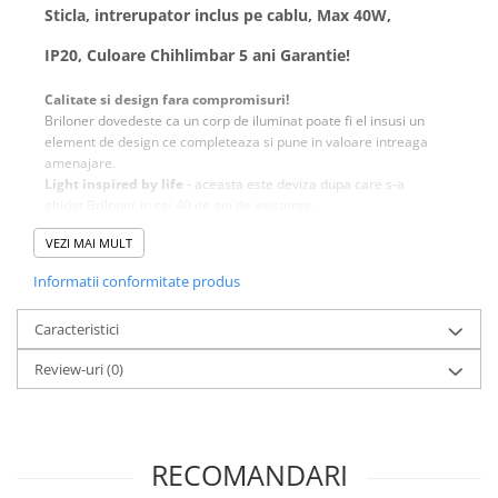
Sticla, intrerupator inclus pe cablu, Max 40W,
IP20, Culoare Chihlimbar 5 ani Garantie!
Calitate si design fara compromisuri!
Briloner dovedeste ca un corp de iluminat poate fi el insusi un
element de design ce completeaza si pune in valoare intreaga
amenajare.
Light inspired by life
- aceasta este deviza dupa care s-a
ghidat Briloner in cei 40 de ani de existenta.
Astazi numele Briloner este sinonim cu inovatia si calitatea
VEZI MAI MULT
oferind produse cu un design atragator inspirate din viata.
Garantia de 5 ani reprezinta o dovada a calitatii incontestabile
Informatii conformitate produs
a produselor Briloner.
Caracteristici
Review-uri
(0)
Designul modern si constructia din materiale de
calitate
fac din acest corp de iluminat o alegere ideala fie ca
vorbim de iluminat rezidential, spatii de birouri sau
RECOMANDARI
comerciale.
Aceasta veioza / lampa de masa va aduce o atmosfera