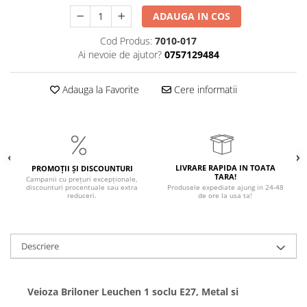
ADAUGA IN COS
Cod Produs:
7010-017
Ai nevoie de ajutor?
0757129484
Adauga la Favorite
Cere informatii
LIVRARE RAPIDA IN TOATA
PROMOȚII ȘI DISCOUNTURI
TARA!
Campanii cu prețuri excepționale,
discounturi procentuale sau extra
Produsele expediate ajung in 24-48
reduceri.
de ore la usa ta!
Descriere
Veioza Briloner Leuchen 1 soclu E27, Metal si