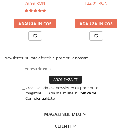
79,99 RON
122,01 RON
Material Abajur: Sticla
Culoare: Transparenta/ Sticla clara
Tip Corp Iluminat: Interior
Dimensiuni: Diametru abajur x Inaltime: 20 x 22.3 cm
ADAUGA IN COS
ADAUGA IN COS
Becuri incluse: Nu
Putere Max: 40 W
Alimentare: 220V la 240V,
Economii de energie: 80% pentru becurile led
Intrerupator inclus: Da
Newsletter
Nu rata ofertele si promotiile noastre
Vreau sa primesc newsletter cu promotiile
magazinului. Afla mai multe in
Politica de
Confidentialitate
MAGAZINUL MEU
CLIENTI