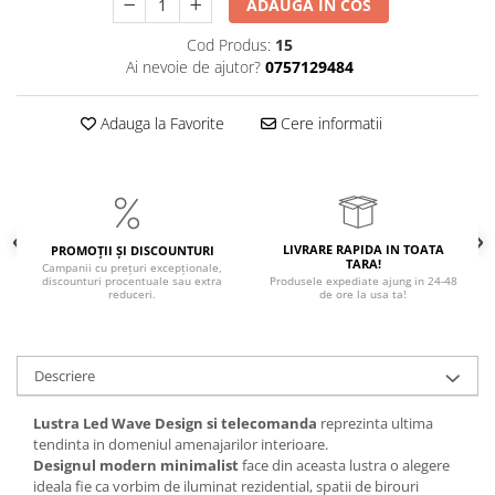
ADAUGA IN COS
Magnetica
Cod Produs:
15
Ai nevoie de ajutor?
0757129484
Adauga la Favorite
Cere informatii
LIVRARE RAPIDA IN TOATA
PROMOȚII ȘI DISCOUNTURI
TARA!
Campanii cu prețuri excepționale,
discounturi procentuale sau extra
Produsele expediate ajung in 24-48
reduceri.
de ore la usa ta!
Descriere
Lustra Led Wave Design si telecomanda
reprezinta ultima
tendinta in domeniul amenajarilor interioare.
Designul modern minimalist
face din aceasta lustra o alegere
ideala fie ca vorbim de iluminat rezidential, spatii de birouri