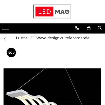
Toate Produsele
Iluminat interior
Candelabre
Lustra LED Wave design cu telecomanda
Lustre LED
Plafoniere
NOU
Spoturi Led
Aplice Baie
Aplice perete
Accesorii iluminat
Becuri LED
Lampadare și Veioze LED
Lustre suspendate
Pendul industrial