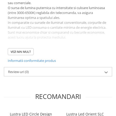
sau comerciale.
O sursa de lumina puternica cu intensitate si culoare luminoasa
(intre 3000-6500K) reglabila din telecomanda, va asigura
iluminarea optima a spatiului ales.
In comparatie cu sursele de iluminat conventionale, corpurile de
iluminat cu LED consuma o cantiate minima de energie electrica.
Sunt mai economice chiar si comparand cu becurile economice,
acest lucru ajuta la protectia mediului.
Alegeti-va modul de iluminare cu o simpla
VEZI MAI MULT
atingere de buton!
Corpul de iluminat poate fii controlat din
Informatii conformitate produs
intrerupator telecomanda dar si cu ajutorul
Review-uri
(0)
telefonului dupa cum urmeaza:
Mod control intrerupator:
prin singere/aprindere
se poate selecta unul din cele 3 moduri de
iluminare(calda, neutra, rece)
RECOMANDARI
Mod control telecomanda:
se poate seta
intensitatea luminii dar si unul din cele 3 moduri de
iluminare (calda, neutra, rece).
Lustra LED Circle Design
Lustra Led Orient SLC