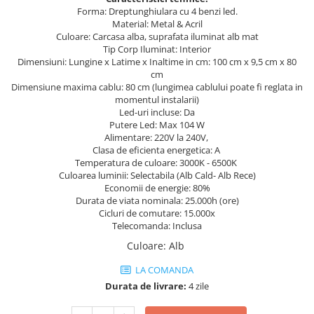
Forma: Dreptunghiulara cu 4 benzi led.
Iluminat dormitor
Material: Metal & Acril
Culoare: Carcasa alba, suprafata iluminat alb mat
Iluminat bucatarie
Tip Corp Iluminat: Interior
Dimensiuni: Lungine x Latime x Inaltime in cm: 100 cm x 9,5 cm x 80
Iluminat baie
cm
Iluminat camera copilului
Dimensiune maxima cablu: 80 cm (lungimea cablului poate fi reglata in
momentul instalarii)
Iluminat hol
Led-uri incluse: Da
Putere Led: Max 104 W
Iluminat scari
Alimentare: 220V la 240V,
Iluminat terasa si curte
Clasa de eficienta energetica: A
Temperatura de culoare: 3000K - 6500K
Iluminat birou
Culoarea luminii: Selectabila (Alb Cald- Alb Rece)
Economii de energie: 80%
Iluminat spatiu comercial
Durata de viata nominala: 25.000h (ore)
Cicluri de comutare: 15.000x
Iluminat hala industriala
Telecomanda: Inclusa
Iluminat stradal
Culoare
:
Alb
Resigilate
LA COMANDA
Benzi Led
Durata de livrare:
4 zile
Promotii
Sisteme Iluminat pe Sina