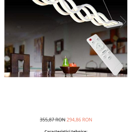
Sina Magnetica Slim
Iluminat exterior
Lampi gradina
Lampi solare
Proiectoare led
Aplice exterior
Iluminat tehnic
Panouri led
Spoturi led
Proiectoare led hale
Lampi led
Semne luminoase
Accesorii iluminat
355,87 RON
294,86 RON
In functie de destinatie
Iluminat living
Caracteristici tehnice: