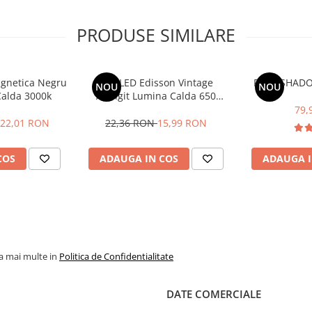
PRODUSE SIMILARE
inat Briloner au o durata de viata
teti bucura de corpul de iluminat
agnetica Negru
Bec LED Edisson Vintage
Profil SHAD
NOU
NOU
alda 3000k
Alungit Lumina Calda 650
p de iluminat produce o lumina
Lumeni E27
79,
22,01 RON
22,36 RON
15,99 RON
rica
(12 W)
, cea ce se traduce
COS
ADAUGA IN COS
ADAUGA I
la mai multe in
Politica de Confidentialitate
DATE COMERCIALE