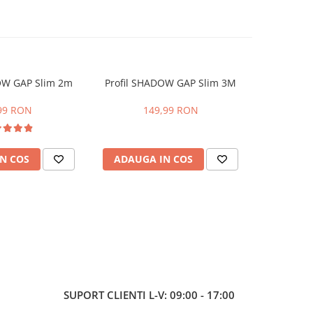
OW GAP Slim 2m
Profil SHADOW GAP Slim 3M
Lustra LED
Telecoma
lumina cal
99 RON
149,99 RON
Inten
264,36
N COS
ADAUGA IN COS
ADAUG
SUPORT CLIENTI
L-V: 09:00 - 17:00