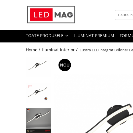
Toate Produsele
Iluminat interior
TOATE PRODUSELE
ILUMINAT PREMIUM
FORMU
Candelabre
Lustre LED
Home /
Iluminat interior /
Lustra LED integrat Briloner 
Plafoniere
NOU
Spoturi Led
Aplice Baie
Aplice perete
Accesorii iluminat
Becuri LED
Lampadare și Veioze LED
Lustre suspendate
Pendul industrial