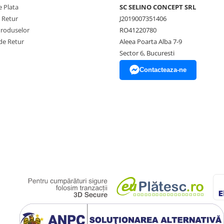
 Plata
SC SELINO CONCEPT SRL
e Retur
J2019007351406
Produselor
RO41220780
de Retur
Aleea Poarta Alba 7-9
Sector 6, Bucuresti
Contacteaza-ne