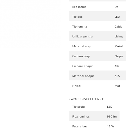
Bec inclus
Da
Tip bec
LED
Tip lumina
Calda
Utilizat pentru
Living
Material corp
Metal
Culoare corp
Negru
Culoare abajur
Alb
Material abajur
ABS
Finisaj
Mat
CARACTERISTICI TEHNICE
Tip soclu
LED
Flux luminos
960 lm
Putere bec
12 W