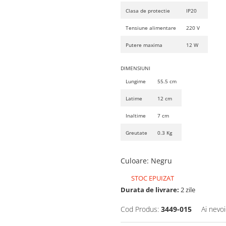
Clasa de protectie
IP20
Tensiune alimentare
220 V
Putere maxima
12 W
DIMENSIUNI
Lungime
55.5 cm
Latime
12 cm
Inaltime
7 cm
Greutate
0.3 Kg
Culoare
:
Negru
STOC EPUIZAT
Durata de livrare:
2 zile
Cod Produs:
3449-015
Ai nevoi