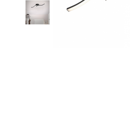
Sina Magnetica Slim
Iluminat exterior
Lampi gradina
Lampi solare
Proiectoare led
Aplice exterior
Iluminat tehnic
Panouri led
Distribuie
pe
Spoturi led
Facebook
Proiectoare led hale
Lampi led
Semne luminoase
Accesorii iluminat
In functie de destinatie
Iluminat living