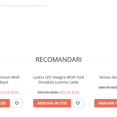
ferind o gama larga de produse cu
 a produselor Briloner.
ac din acest corp de iluminat o
birouri sau comerciale.
RECOMANDARI
re pentru a avea o estetica placuta
remium Wofi
Lustra LED Neagra WOFI Fork
Veioza Ne
Black
Dimabila Lumina calda
349,99 R
35,54 RON
599,99 RON
499,99 RON
COS
ADAUGA IN COS
ADAUGA I
ni/ Watt)
cu tehnologie de ultima