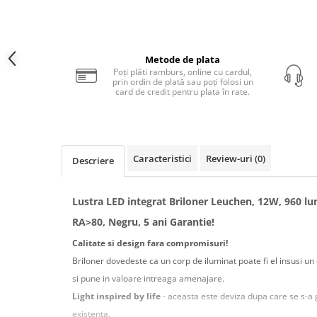
Magnetica
Metode de plata
Poți plăti ramburs, online cu cardul,
prin ordin de plată sau poți folosi un
card de credit pentru plata în rate.
Caracteristici
Review-uri
(0)
Descriere
Lustra LED integrat Briloner Leuchen, 12W, 960 l
RA>80, Negru, 5 ani Garantie!
Calitate si design fara compromisuri!
Briloner dovedeste ca un corp de iluminat poate fi el insusi 
si pune in valoare intreaga amenajare.
Light inspired by life
- aceasta este deviza dupa care se s-a g
existenta.