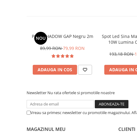
generatie LED va asigura o iluminare optima a spatiului ales.
Economii de durata!
Datorita tehnologiei LED de ultima generatie corpurile de ilum
indelungata
(aprox 25.000 de ore)
, ceea ce inseamna ca va pu
Profil SHADOW GAP Negru 2m
Spot Led Sina M
NOU
preferat multi ani.
10W Lumina C
In comparatie cu sursele de iluminat conventionale, acest cor
89,99 RON
79,99 RON
193,18 RON
1
puternica
(960 Lumeni)
cu un consum minim de energie elect
printr-o amortizare rapida a costului de achizitie.
ADAUGA IN COS
ADAUGA IN 
Newsletter
Nu rata ofertele si promotiile noastre
Vreau sa primesc newsletter cu promotiile magazinului. Af
MAGAZINUL MEU
CLIENTI