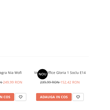
agra Nia Wofi
Veioza Office Gloria 1 Soclu E14
Lampa 
NOU
suspenda
lumina ca
ON
249,99 RON
239,99 RON
152,42 RON
T
508,39
N COS
ADAUGA IN COS
ADAUG