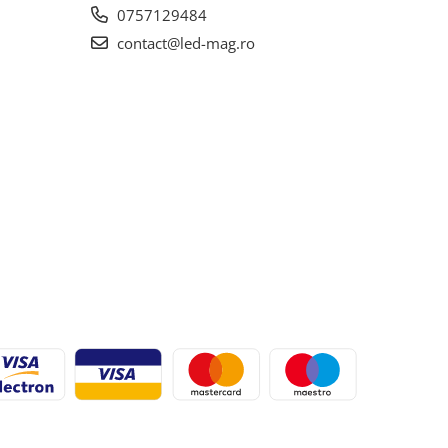
0757129484
contact@led-mag.ro