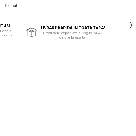
informatii
NTURI
LIVRARE RAPIDA IN TOATA TARA!
ționale,
Produsele expediate ajung in 24-48
au extra
de ore la usa ta!