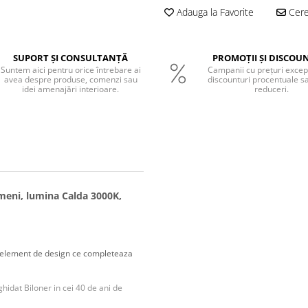
Adauga la Favorite
Cere 
SUPORT ȘI CONSULTANȚĂ
PROMOȚII ȘI DISCOU
Suntem aici pentru orice întrebare ai
Campanii cu prețuri excep
avea despre produse, comenzi sau
discounturi procentuale s
idei amenajări interioare.
reduceri.
umeni, lumina Calda 3000K,
un element de design ce completeaza
hidat Biloner in cei 40 de ani de