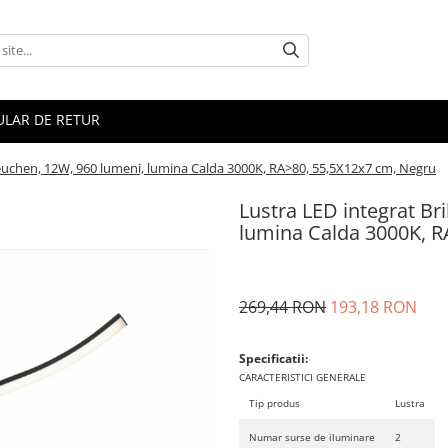
LAR DE RETUR
Leuchen, 12W, 960 lumeni, lumina Calda 3000K, RA>80, 55,5X12x7 cm, Negru
Lustra LED integrat Br
lumina Calda 3000K, R
269,44 RON
193,18 RON
Specificatii:
CARACTERISTICI GENERALE
Tip produs
Lustra
Numar surse de iluminare
2