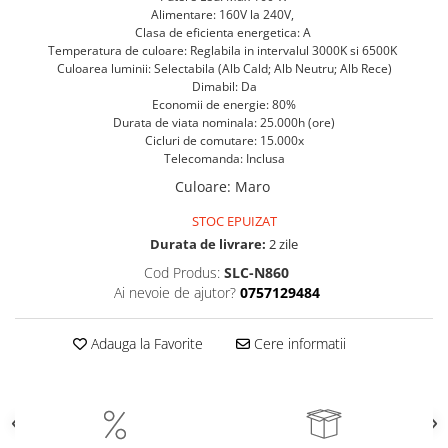
Alimentare: 160V la 240V,
Clasa de eficienta energetica: A
Temperatura de culoare: Reglabila in intervalul 3000K si 6500K
Culoarea luminii: Selectabila (Alb Cald; Alb Neutru; Alb Rece)
Dimabil: Da
Economii de energie: 80%
Durata de viata nominala: 25.000h (ore)
Cicluri de comutare: 15.000x
Telecomanda: Inclusa
Culoare
:
Maro
STOC EPUIZAT
Durata de livrare:
2 zile
Cod Produs:
SLC-N860
Ai nevoie de ajutor?
0757129484
Adauga la Favorite
Cere informatii