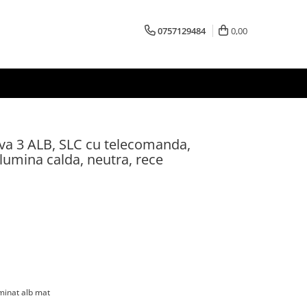
0757129484
0,00
va 3 ALB, SLC cu telecomanda,
i lumina calda, neutra, rece
minat alb mat