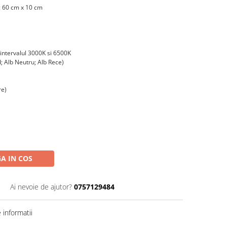
: 60 cm x 10 cm
 intervalul 3000K si 6500K
d; Alb Neutru; Alb Rece)
re)
A IN COS
H
Ai nevoie de ajutor?
0757129484
informatii