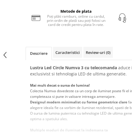
Iluminat dormitor
Metode de plata
Poți plăti ramburs, online cu cardul,
Iluminat bucatarie
prin ordin de plată sau poți folosi un
card de credit pentru plata în rate.
Iluminat baie
Iluminat camera copilului
Iluminat hol
Caracteristici
Review-uri
(0)
Descriere
Iluminat scari
Iluminat terasa si curte
Lustra Led Circle Numva 3 cu telecomanda
aduce i
Iluminat birou
exclusivist si tehnologia LED de ultima generatie.
Iluminat spatiu comercial
Mai mult decat o sursa de lumina!
Iluminat hala industriala
Colectia Numva dovedeste ca un corp de iluminat poate fii el 
completeaza si pune in valoare intreaga amenajare.
Iluminat stradal
Designul modern minimalist cu forme geometrice clare
fa
alegere ideala fie ca vorbim de iluminat rezidential, spatii de 
Resigilate
O sursa de lumina puternica cu tehnologie LED de ultima gene
Benzi Led
optima a spatiului ales.
Promotii
Multiple moduri de iluminat la indemana ta
Sisteme Iluminat pe Sina