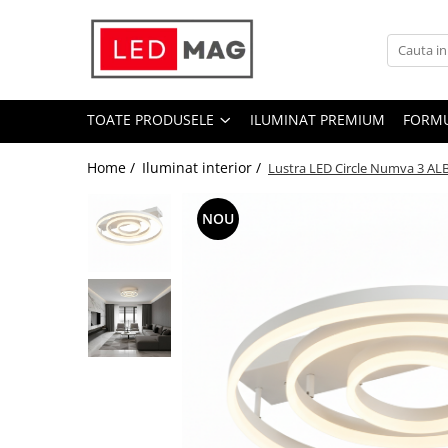
Toate Produsele
Iluminat interior
TOATE PRODUSELE
ILUMINAT PREMIUM
FORMU
Candelabre
Lustre LED
Home /
Iluminat interior /
Lustra LED Circle Numva 3 ALB,
Plafoniere
NOU
Spoturi Led
Aplice Baie
Aplice perete
Accesorii iluminat
Becuri LED
Lampadare și Veioze LED
Lustre suspendate
Pendul industrial