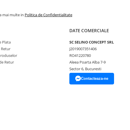
la mai multe in
Politica de Confidentialitate
DATE COMERCIALE
 Plata
SC SELINO CONCEPT SRL
e Retur
J2019007351406
Produselor
RO41220780
de Retur
Aleea Poarta Alba 7-9
Sector 6, Bucuresti
Contacteaza-ne