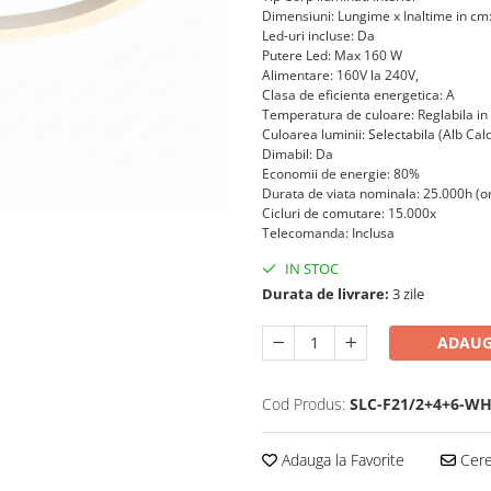
Dimensiuni: Lungime x Inaltime in cm
Led-uri incluse: Da
Putere Led: Max 160 W
Alimentare: 160V la 240V,
Clasa de eficienta energetica: A
Temperatura de culoare: Reglabila in
Culoarea luminii: Selectabila (Alb Cal
Dimabil: Da
Economii de energie: 80%
Durata de viata nominala: 25.000h (o
Cicluri de comutare: 15.000x
Telecomanda: Inclusa
IN STOC
Durata de livrare:
3 zile
ADAUG
Cod Produs:
SLC-F21/2+4+6-W
Adauga la Favorite
Cere 