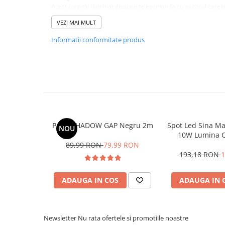
Acest corp de iluminat dispune telecomanda cu ajutorul careia
Magnetica
luminoasa (calda, neutra, rece in intervalul 3200-6500 K) dar s
VEZI MAI MULT
In comparatie cu sursele de iluminat conventionale, corpurile
cantiate minima de energie electrica si au o durata de viata i
Informatii conformitate produs
Profil SHADOW GAP Negru 2m
Spot Led Sina M
NOU
10W Lumina C
89,99 RON
79,99 RON
193,18 RON
1
ADAUGA IN COS
ADAUGA IN 
Newsletter
Nu rata ofertele si promotiile noastre