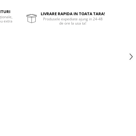
NTURI
LIVRARE RAPIDA IN TOATA TARA!
ționale,
Produsele expediate ajung in 24-48
au extra
de ore la usa ta!