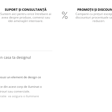
SUPORT ȘI CONSULTANȚĂ
PROMOȚII ȘI DISCOU
Suntem aici pentru orice întrebare ai
Campanii cu prețuri excep
avea despre produse, comenzi sau
discounturi procentuale s
idei amenajări interioare.
reduceri.
n casa ta designul
insusi un element de design ce
ce din acest corp de iluminat o
birouri sau comerciale.
ratie va asigura o iluminare