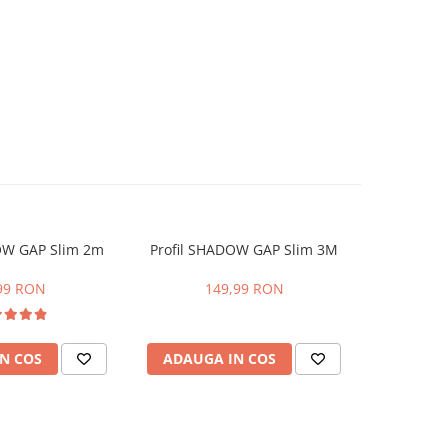
OW GAP Slim 2m
Profil SHADOW GAP Slim 3M
Colt Alum
spo
99 RON
149,99 RON
50,83
N COS
ADAUGA IN COS
ADAUG