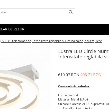
LAR DE RETUR
 SLC cu telecomanda, Intensitate reglabila si lumina calda, neutra, rece
Lustra LED Circle Num
Intensitate reglabila s
610,07 RON
406,71 RON
Caracteristici tehnice:
Forma: Rotunda
Material: Metal & Acril
Culoare: Carcasa ALBA, suprafata ilu
Tip Corp Iluminat: Interior