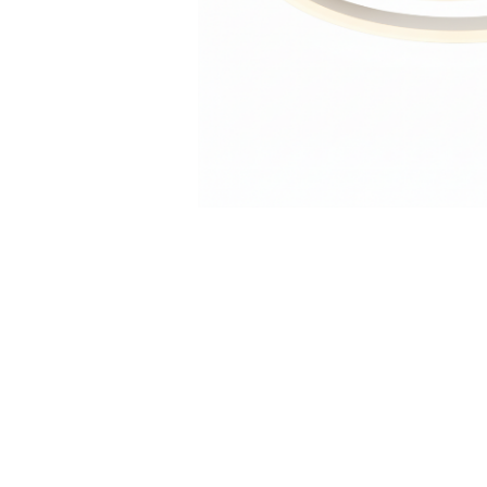
Sina Magnetica Slim
Iluminat exterior
Lampi gradina
Lampi solare
Proiectoare led
Aplice exterior
Iluminat tehnic
Distribuie
pe
Panouri led
Facebook
Spoturi led
Proiectoare led hale
Lampi led
Semne luminoase
Accesorii iluminat
In functie de destinatie
Iluminat living