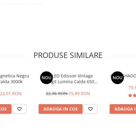
 se poate selecta culoarea
i intensitatea dorita.
 de iluminat cu LED consuma o
ndelungata.
PRODUSE SIMILARE
agnetica Negru
Bec LED Edisson Vintage
Profil SHAD
NOU
NOU
alda 3000k
Alungit Lumina Calda 650
Lumeni E27
79,
22,01 RON
22,36 RON
15,99 RON
COS
ADAUGA IN COS
ADAUGA I