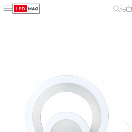
Toate Produsele
Iluminat interior
Candelabre
Lustre LED
Plafoniere
Spoturi Led
Aplice Baie
Aplice perete
Accesorii iluminat
Becuri LED
Lampadare și Veioze LED