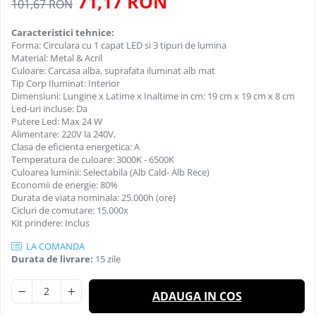
71,17 RON
Semne luminoase
101,67 RON
Accesorii iluminat
Caracteristici tehnice:
Forma: Circulara cu 1 capat LED si 3 tipuri de lumina
In functie de destinatie
Material: Metal & Acril
Culoare: Carcasa alba, suprafata iluminat alb mat
Iluminat living
Tip Corp Iluminat: Interior
Iluminat dormitor
Dimensiuni: Lungine x Latime x Inaltime in cm: 19 cm x 19 cm x 8 cm
Led-uri incluse: Da
Iluminat bucatarie
Putere Led: Max 24 W
Alimentare: 220V la 240V,
Iluminat baie
Clasa de eficienta energetica: A
Temperatura de culoare: 3000K - 6500K
Iluminat camera copilului
Culoarea luminii: Selectabila (Alb Cald- Alb Rece)
Economii de energie: 80%
Iluminat hol
Durata de viata nominala: 25.000h (ore)
Cicluri de comutare: 15.000x
Iluminat scari
Kit prindere: Inclus
Iluminat terasa si curte
LA COMANDA
Durata de livrare:
15 zile
Iluminat birou
Iluminat spatiu comercial
ADAUGA IN COS