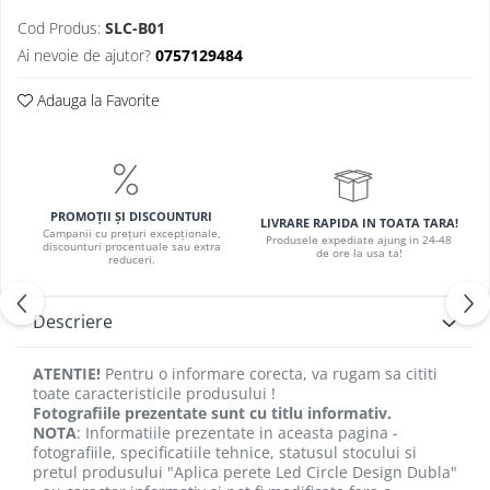
Iluminat hala industriala
Cod Produs:
SLC-B01
Iluminat stradal
Ai nevoie de ajutor?
0757129484
Resigilate
Adauga la Favorite
Benzi Led
Promotii
Sisteme Iluminat pe Sina
Magnetica
PROMOȚII ȘI DISCOUNTURI
LIVRARE RAPIDA IN TOATA TARA!
Campanii cu prețuri excepționale,
Produsele expediate ajung in 24-48
discounturi procentuale sau extra
de ore la usa ta!
reduceri.
Descriere
ATENTIE!
Pentru o informare corecta, va rugam sa cititi
toate caracteristicile produsului !
Fotografiile prezentate sunt cu titlu informativ.
NOTA
: Informatiile prezentate in aceasta pagina -
fotografiile, specificatiile tehnice, statusul stocului si
pretul produsului "Aplica perete Led Circle Design Dubla"