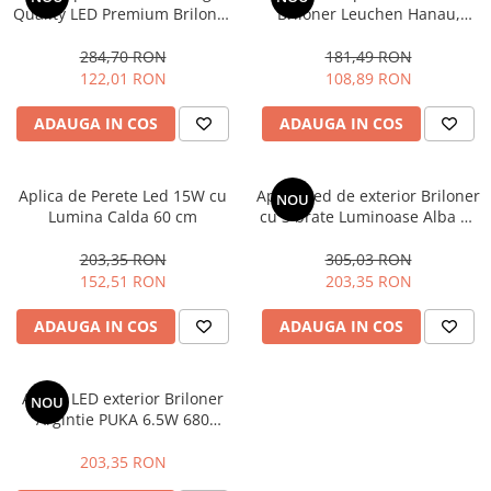
Quality LED Premium Briloner
Briloner Leuchen Hanau,
8W, 960 lumeni, IP44, lumina
6.5W, 650 lumeni, lumina
neutra, Alb
neutra (4000K), IP44, Negru
284,70 RON
181,49 RON
122,01 RON
108,89 RON
ADAUGA IN COS
ADAUGA IN COS
Aplica de Perete Led 15W cu
Aplica Led de exterior Briloner
NOU
Lumina Calda 60 cm
cu 3 brate Luminoase Alba 37
cm si 1170 lumeni IP44
203,35 RON
305,03 RON
152,51 RON
203,35 RON
ADAUGA IN COS
ADAUGA IN COS
Aplica LED exterior Briloner
NOU
Argintie PUKA 6.5W 680
lumeni lumina neutra IP44
203,35 RON