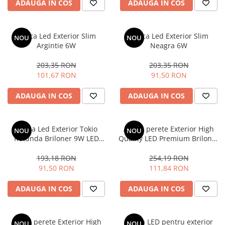
ADAUGA IN COS
ADAUGA IN COS
Magnetica
Aplica Led Exterior Slim
Aplica Led Exterior Slim
NOU
NOU
Argintie 6W
Neagra 6W
203,35 RON
203,35 RON
101,67 RON
91,50 RON
ADAUGA IN COS
ADAUGA IN COS
Aplica Led Exterior Tokio
Aplica perete Exterior High
NOU
NOU
Rotunda Briloner 9W LED
Quality LED Premium Briloner
Lumina neutra 18cm
4W, 480 lumeni, IP44, lumina
neutra, Negru
193,18 RON
254,19 RON
91,50 RON
111,84 RON
ADAUGA IN COS
ADAUGA IN COS
Aplica perete Exterior High
Aplica LED pentru exterior
NOU
NOU