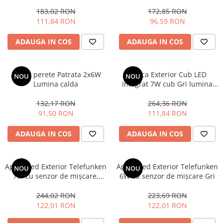
183,02 RON
172,85 RON
Iluminat dormitor
111,84 RON
96,59 RON
Iluminat bucatarie
ADAUGA IN COS
ADAUGA IN COS
Iluminat baie
Iluminat camera copilului
Aplica perete Patrata 2x6W
Aplica Exterior Cub LED
Iluminat hol
NOU
NOU
Lumina calda
Integrat 7W cub Gri lumina
Iluminat scari
reglabila senzor de mișcare
132,17 RON
264,36 RON
Iluminat terasa si curte
91,50 RON
111,84 RON
Iluminat birou
ADAUGA IN COS
ADAUGA IN COS
Iluminat spatiu comercial
Iluminat hala industriala
Aplica Led Exterior Telefunken
Aplica Led Exterior Telefunken
Iluminat stradal
NOU
NOU
7W cu senzor de mișcare,
6W cu senzor de mișcare Gri
Resigilate
forma Semi-rotunda, Alba
244,02 RON
223,69 RON
Benzi Led
122,01 RON
122,01 RON
Promotii
Sisteme Iluminat pe Sina