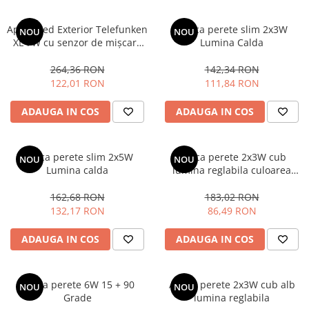
Sina Magnetica Slim
Aplica Led Exterior Telefunken
Aplica perete slim 2x3W
NOU
NOU
Iluminat exterior
XL 7W cu senzor de mișcare
Lumina Calda
Alba
Lampi gradina
264,36 RON
142,34 RON
Lampi solare
122,01 RON
111,84 RON
Proiectoare led
ADAUGA IN COS
ADAUGA IN COS
Aplice exterior
Iluminat tehnic
Aplica perete slim 2x5W
Aplica perete 2x3W cub
NOU
NOU
Panouri led
Lumina calda
lumina reglabila culoarea
Spoturi led
neagra
162,68 RON
183,02 RON
Proiectoare led hale
132,17 RON
86,49 RON
Lampi led
ADAUGA IN COS
ADAUGA IN COS
Semne luminoase
Accesorii iluminat
Aplica perete 6W 15 + 90
Aplica perete 2x3W cub alb
NOU
NOU
In functie de destinatie
Grade
lumina reglabila
Iluminat living