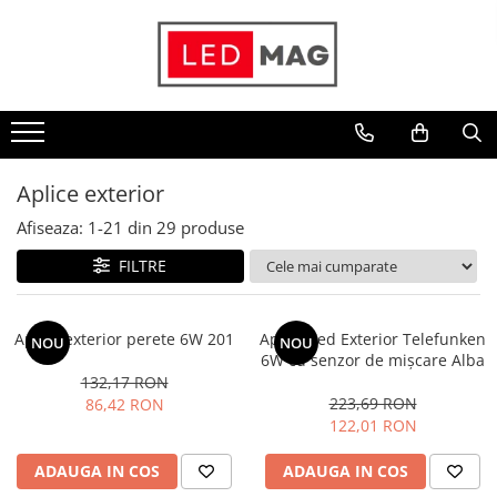
Toate Produsele
Iluminat interior
Candelabre
Lustre LED
Aplice exterior
Plafoniere
Afiseaza:
1-
21
din
29
produse
Spoturi Led
FILTRE
Aplice Baie
Aplice perete
Aplica exterior perete 6W 201
Aplica Led Exterior Telefunken
NOU
NOU
Accesorii iluminat
6W cu senzor de mișcare Alba
132,17 RON
Becuri LED
223,69 RON
86,42 RON
Lampadare și Veioze LED
122,01 RON
Lustre suspendate
ADAUGA IN COS
ADAUGA IN COS
Pendul industrial