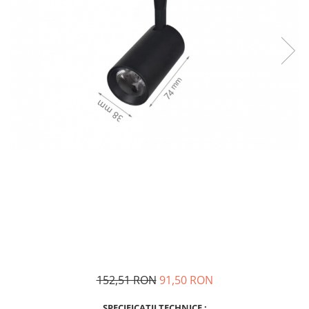
Sina Magnetica Slim
Iluminat exterior
Lampi gradina
Lampi solare
Proiectoare led
Aplice exterior
Iluminat tehnic
Panouri led
Spoturi led
Proiectoare led hale
Lampi led
Semne luminoase
Accesorii iluminat
152,51 RON
91,50 RON
In functie de destinatie
Iluminat living
SPECIFICATII TECHNICE :