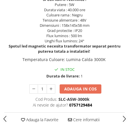
Putere : 5W
Iluminat dormitor
Durata viata : 40.000 ore
Culoare rama : Negru
Iluminat bucatarie
Tensiune alimentare : 48V
Dimensiuni : 158x145x58 mm
Iluminat baie
Grad protectie : IP20
Iluminat camera copilului
Flux luminos : 500 lm
Unghi flux luminos: 24°
Iluminat hol
Spotul led magnetic necesita transformator separat pentru
puterea totala a instalatiei!
Iluminat scari
Temperatura Culoare
:
Lumina Calda 3000K
Iluminat terasa si curte
IN STOC
Iluminat birou
Durata de livrare:
1
Iluminat spatiu comercial
Iluminat hala industriala
ADAUGA IN COS
Iluminat stradal
Cod Produs:
SLC-A5W-3000k
Ai nevoie de ajutor?
0757129484
Resigilate
Benzi Led
Adauga la Favorite
Cere informatii
Promotii
Sisteme Iluminat pe Sina