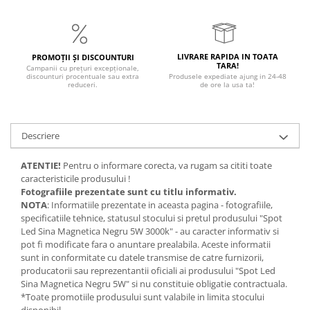
Magnetica
LIVRARE RAPIDA IN TOATA
PROMOȚII ȘI DISCOUNTURI
TARA!
Campanii cu prețuri excepționale,
discounturi procentuale sau extra
Produsele expediate ajung in 24-48
reduceri.
de ore la usa ta!
Descriere
ATENTIE!
Pentru o informare corecta, va rugam sa cititi toate
caracteristicile produsului !
Fotografiile prezentate sunt cu titlu informativ.
NOTA
: Informatiile prezentate in aceasta pagina - fotografiile,
specificatiile tehnice, statusul stocului si pretul produsului "Spot
Led Sina Magnetica Negru 5W 3000k" - au caracter informativ si
pot fi modificate fara o anuntare prealabila. Aceste informatii
sunt in conformitate cu datele transmise de catre furnizorii,
producatorii sau reprezentantii oficiali ai produsului "Spot Led
Sina Magnetica Negru 5W" si nu constituie obligatie contractuala.
*Toate promotiile produsului sunt valabile in limita stocului