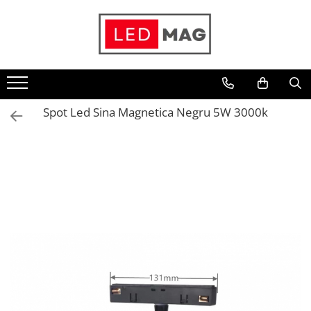
Toate Produsele
Iluminat interior
Candelabre
Spot Led Sina Magnetica Negru 5W 3000k
Lustre LED
Plafoniere
Spoturi Led
Aplice Baie
Aplice perete
Accesorii iluminat
Becuri LED
Lampadare și Veioze LED
Lustre suspendate
Pendul industrial