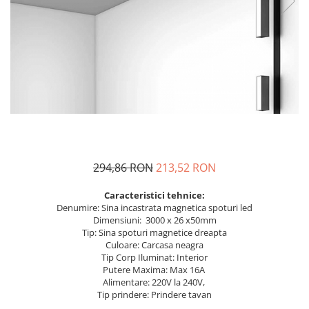
Sina Magnetica Slim
Iluminat exterior
Lampi gradina
Lampi solare
Proiectoare led
Aplice exterior
Iluminat tehnic
Panouri led
294,86 RON
213,52 RON
Spoturi led
Caracteristici tehnice:
Proiectoare led hale
Denumire: Sina incastrata magnetica spoturi led
Dimensiuni: 3000 x 26 x50mm
Lampi led
Tip: Sina spoturi magnetice dreapta
Culoare: Carcasa neagra
Semne luminoase
Tip Corp Iluminat: Interior
Accesorii iluminat
Putere Maxima: Max 16A
Alimentare: 220V la 240V,
In functie de destinatie
Tip prindere: Prindere tavan
Iluminat living