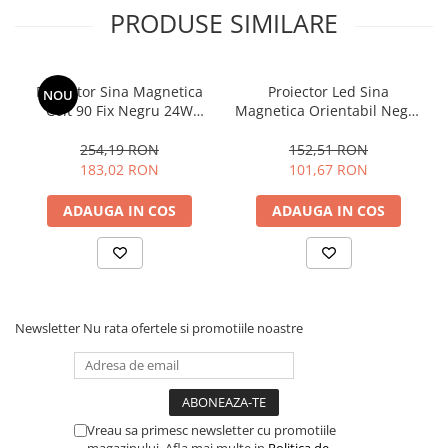
PRODUSE SIMILARE
Proiector Sina Magnetica
Proiector Led Sina
NOU
Colt 90 Fix Negru 24W
Magnetica Orientabil Negru
4000K
6W
254,19 RON
152,51 RON
183,02 RON
101,67 RON
ADAUGA IN COS
ADAUGA IN COS
Newsletter
Nu rata ofertele si promotiile noastre
Vreau sa primesc newsletter cu promotiile