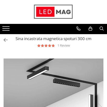
Toate Produsele
Iluminat interior
Candelabre
Sina incastrata magnetica spoturi 300 cm
Lustre LED
1 Review
Plafoniere
Spoturi Led
Aplice Baie
Aplice perete
Accesorii iluminat
Becuri LED
Lampadare și Veioze LED
Lustre suspendate
Pendul industrial