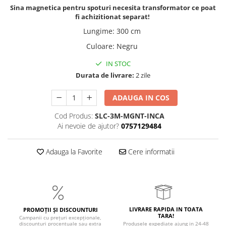
Sina magnetica pentru spoturi necesita transformator ce poat
Iluminat dormitor
fi achizitionat separat!
Iluminat bucatarie
Lungime
:
300 cm
Iluminat baie
Culoare
:
Negru
Iluminat camera copilului
IN STOC
Durata de livrare:
2 zile
Iluminat hol
Iluminat scari
ADAUGA IN COS
Iluminat terasa si curte
Cod Produs:
SLC-3M-MGNT-INCA
Iluminat birou
Ai nevoie de ajutor?
0757129484
Iluminat spatiu comercial
Adauga la Favorite
Cere informatii
Iluminat hala industriala
Iluminat stradal
Resigilate
Benzi Led
LIVRARE RAPIDA IN TOATA
PROMOȚII ȘI DISCOUNTURI
Promotii
TARA!
Campanii cu prețuri excepționale,
discounturi procentuale sau extra
Produsele expediate ajung in 24-48
Sisteme Iluminat pe Sina