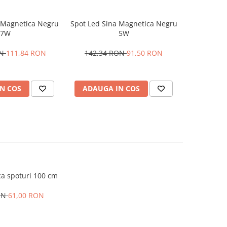
 Magnetica Negru
Spot Led Sina Magnetica Negru
7W
5W
ON
111,84 RON
142,34 RON
91,50 RON
N COS
ADAUGA IN COS
a spoturi 100 cm
ON
61,00 RON