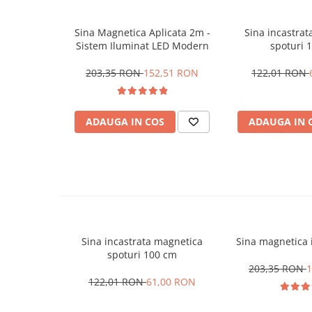
Magnetica
Sina Magnetica Aplicata 2m -
Sina incastra
Sistem Iluminat LED Modern
spoturi 
203,35 RON
152,51 RON
122,01 RON
ADAUGA IN COS
ADAUGA IN 
Sina incastrata magnetica
Sina magnetica 
spoturi 100 cm
203,35 RON
1
122,01 RON
61,00 RON