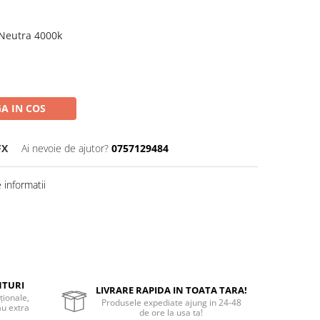
Neutra 4000k
A IN COS
FX
Ai nevoie de ajutor?
0757129484
informatii
NTURI
LIVRARE RAPIDA IN TOATA TARA!
ționale,
Produsele expediate ajung in 24-48
au extra
de ore la usa ta!