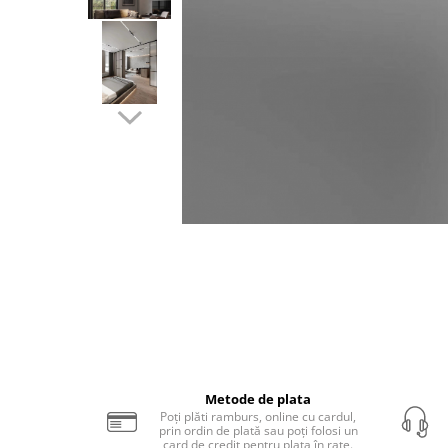
Sina Magnetica Slim
Iluminat exterior
Lampi gradina
Lampi solare
Proiectoare led
Aplice exterior
Iluminat tehnic
Panouri led
Spoturi led
Proiectoare led hale
Lampi led
Semne luminoase
Distribuie
pe
Accesorii iluminat
Metode de plata
Facebook
Poți plăti ramburs, online cu cardul,
In functie de destinatie
prin ordin de plată sau poți folosi un
Iluminat living
card de credit pentru plata în rate.