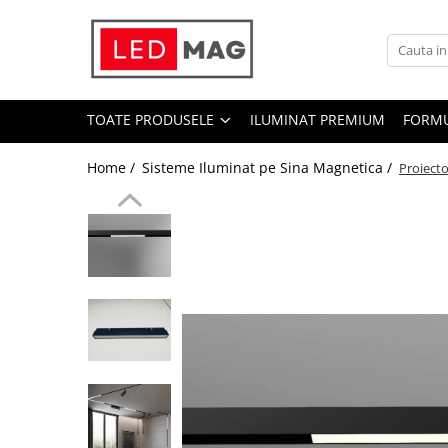
Toate Produsele
Iluminat interior
TOATE PRODUSELE
ILUMINAT PREMIUM
FORMU
Candelabre
Lustre LED
Home /
Sisteme Iluminat pe Sina Magnetica /
Proiect
Plafoniere
Spoturi Led
Aplice Baie
Aplice perete
Accesorii iluminat
Becuri LED
Lampadare și Veioze LED
Lustre suspendate
Pendul industrial