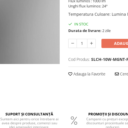
Flux luminos : 1000 lm
Unghi flux luminos: 24°
Temperatura Culoare
:
Lumina 
IN STOC
Durata de livrare:
2 zile
ADAUG
Cod Produs:
SLCH-10W-MGNT-
Adauga la Favorite
Cere 
SUPORT ȘI CONSULTANȚĂ
PROMOȚII ȘI DISCOU
Suntem aici pentru orice întrebare ai
Campanii cu prețuri excep
avea despre produse, comenzi sau
discounturi procentuale s
idei amenajări interioare.
reduceri.