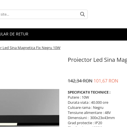
LAR DE RETUR
or Led Sina Magnetica Fix Negru 10W
Proiector Led Sina Ma
142,34 RON
101,67 RON
SPECIFICATII TECHNICE :
Putere : 10W
Durata viata : 40.000 ore
Culoare rama : Negru
Tensiune alimentare : 48V
Dimensiuni : 300x23x43mm
Grad protectie : IP20