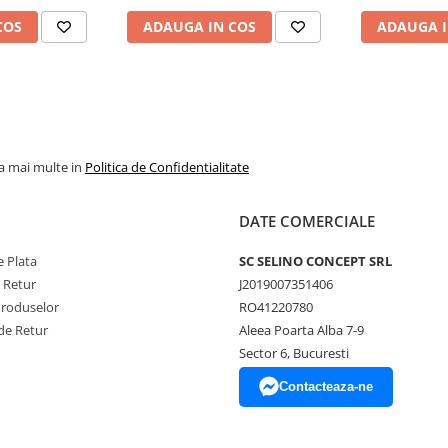
COS
ADAUGA IN COS
ADAUGA I
la mai multe in
Politica de Confidentialitate
DATE COMERCIALE
 Plata
SC SELINO CONCEPT SRL
e Retur
J2019007351406
Produselor
RO41220780
de Retur
Aleea Poarta Alba 7-9
Sector 6, Bucuresti
Contacteaza-ne