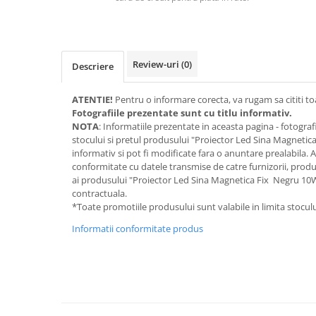
Iluminat dormitor
Iluminat bucatarie
Iluminat baie
Review-uri
(0)
Descriere
Iluminat camera copilului
ATENTIE!
Pentru o informare corecta, va rugam sa cititi toa
Iluminat hol
Fotografiile prezentate sunt cu titlu informativ.
NOTA
: Informatiile prezentate in aceasta pagina - fotografii
Iluminat scari
stocului si pretul produsului "Proiector Led Sina Magnetic
Iluminat terasa si curte
informativ si pot fi modificate fara o anuntare prealabila. A
conformitate cu datele transmise de catre furnizorii, produc
Iluminat birou
ai produsului "Proiector Led Sina Magnetica Fix Negru 10W"
contractuala.
Iluminat spatiu comercial
*Toate promotiile produsului sunt valabile in limita stoculu
Iluminat hala industriala
Informatii conformitate produs
Iluminat stradal
Resigilate
Benzi Led
Promotii
Sisteme Iluminat pe Sina