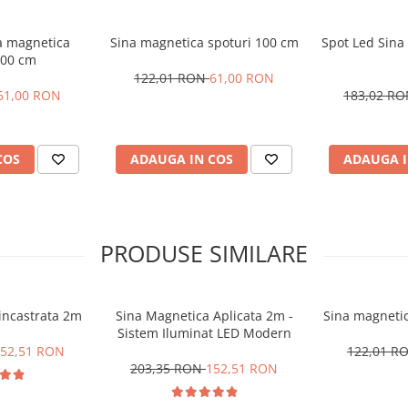
ta magnetica
Sina magnetica spoturi 100 cm
Spot Led Sina
100 cm
122,01 RON
61,00 RON
61,00 RON
183,02 R
COS
ADAUGA IN COS
ADAUGA I
PRODUSE SIMILARE
incastrata 2m
Sina Magnetica Aplicata 2m -
Sina magnetic
Sistem Iluminat LED Modern
52,51 RON
122,01 R
203,35 RON
152,51 RON