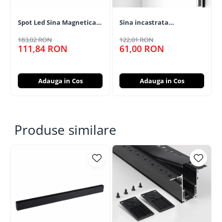
Spot Led Sina Magnetica
Sina incastrata
Negru 7W
magnetica spoturi 100 cm
183,02 RON
122,01 RON
111,84 RON
61,00 RON
Adauga in Cos
Adauga in Cos
Produse similare