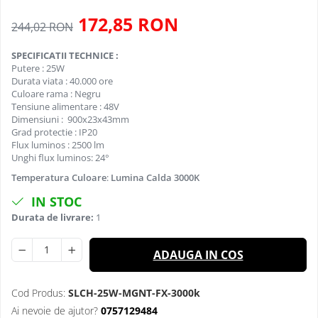
172,85 RON
244,02 RON
SPECIFICATII TECHNICE :
Putere : 25W
Durata viata : 40.000 ore
Culoare rama : Negru
Tensiune alimentare : 48V
Dimensiuni : 900x23x43mm
Grad protectie : IP20
Flux luminos : 2500 lm
Unghi flux luminos: 24°
Temperatura Culoare
:
Lumina Calda 3000K
IN STOC
Durata de livrare:
1
ADAUGA IN COS
Cod Produs:
SLCH-25W-MGNT-FX-3000k
Ai nevoie de ajutor?
0757129484