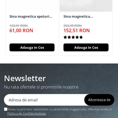
Sina magnetica spoturi
Sina magnetica
100 cm
incastrata 2m
122,01 RON
203,35 RON
61,00 RON
152,51 RON
Adauga in Cos
Adauga in Cos
Newsletter
Nu rata ofertele si promotiile noastre
Vreau sa primesc newsletter cu promotiile magazinului. Afla mai multe in
Politica de Confidentialitate