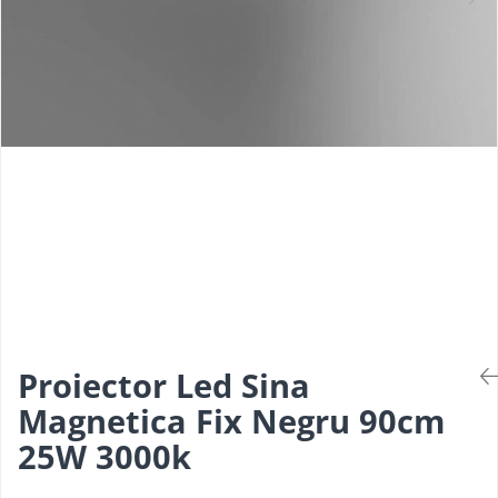
Pendul industrial
Iluminat hala industriala
Sina Magnetica Slim
Iluminat stradal
Proiector Led Sina
Magnetica Fix Negru 90cm
25W 3000k