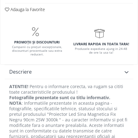
Adauga la Favorite
PROMOȚII ȘI DISCOUNTURI
LIVRARE RAPIDA IN TOATA TARA!
Campanii cu prețuri excepționale,
Produsele expediate ajung in 24-48
discounturi procentuale sau extra
de ore la usa ta!
reduceri.
Descriere
ATENTIE!
Pentru o informare corecta, va rugam sa cititi
toate caracteristicile produsului !
Fotografiile prezentate sunt cu titlu informativ.
NOTA
: Informatiile prezentate in aceasta pagina -
fotografiile, specificatiile tehnice, statusul stocului si
pretul produsului "Proiector Led Sina Magnetica Fix
Negru 90cm 25W 3000k " - au caracter informativ si pot fi
modificate fara o anuntare prealabila. Aceste informatii
sunt in conformitate cu datele transmise de catre
furnizorii, producatorii sau reprezentantii oficiali ai