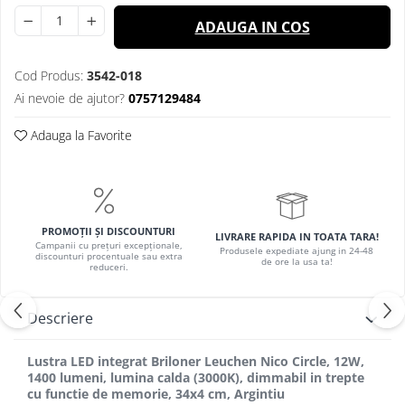
ADAUGA IN COS
Cod Produs:
3542-018
Ai nevoie de ajutor?
0757129484
Adauga la Favorite
PROMOȚII ȘI DISCOUNTURI
LIVRARE RAPIDA IN TOATA TARA!
Campanii cu prețuri excepționale,
Produsele expediate ajung in 24-48
discounturi procentuale sau extra
de ore la usa ta!
reduceri.
Descriere
Lustra LED integrat Briloner Leuchen Nico Circle, 12W,
1400 lumeni, lumina calda (3000K), dimmabil in trepte
cu functie de memorie, 34x4 cm, Argintiu