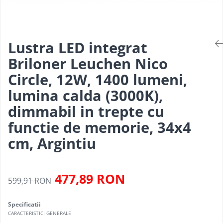
Pendul industrial
Iluminat hala industriala
Sina Magnetica Slim
Iluminat stradal
Lustra LED integrat
Briloner Leuchen Nico
Circle, 12W, 1400 lumeni,
lumina calda (3000K),
dimmabil in trepte cu
functie de memorie, 34x4
cm, Argintiu
477,89 RON
599,91 RON
Specificatii
CARACTERISTICI GENERALE