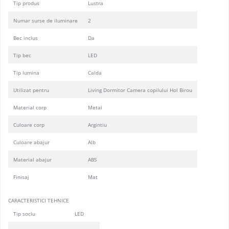
Tip produs
Lustra
Numar surse de iluminare
2
Bec inclus
Da
Tip bec
LED
Tip lumina
Calda
Utilizat pentru
Living Dormitor Camera copilului Hol Birou
Material corp
Metal
Culoare corp
Argintiu
Culoare abajur
Alb
Material abajur
ABS
Finisaj
Mat
CARACTERISTICI TEHNICE
Tip soclu
LED