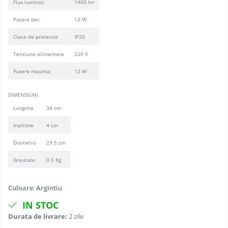
Flux luminos
1400 lm
Putere bec
12 W
Clasa de protectie
IP20
Tensiune alimentare
220 V
Putere maxima
12 W
DIMENSIUNI
Lungime
34 cm
Inaltime
4 cm
Diametru
29.5 cm
Greutate
0.5 Kg
Culoare
:
Argintiu
IN STOC
Durata de livrare:
2 zile