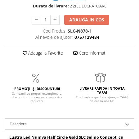
Durata de livrare:
2 ZILE LUCRATOARE
ADAUGA IN COS
Cod Produs:
SLC-N878-1
Ai nevoie de ajutor?
0757129484
Adauga la Favorite
Cere informatii
LIVRARE RAPIDA IN TOATA
PROMOȚII ȘI DISCOUNTURI
TARA!
Campanii cu prețuri excepționale,
discounturi procentuale sau extra
Produsele expediate ajung in 24-48
reduceri.
de ore la usa ta!
Descriere
Lustra Led Numva Half Circle Gold SLC Selino Concept cu