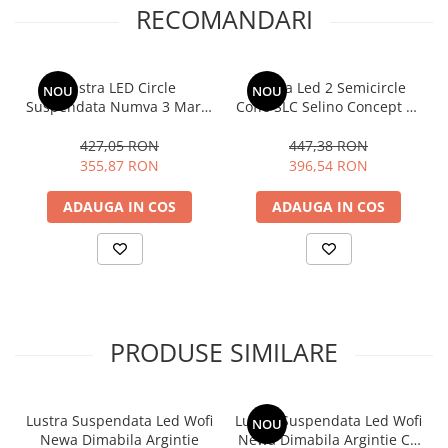
iluminat produce o lumina puternica cu un consum minim de
RECOMANDARI
energie electrica, cea ce se traduce printr-o amortizare rapida a
costului de achizitie.
Lustra LED Circle
Lustra Led 2 Semicircle
NOU
NOU
Suspendata Numva 3 Maro,
Coffe SLC Selino Concept cu
SLC cu telecomanda
terlecomanda intensitate
reglabila si 3 tipuri de
427,05 RON
447,38 RON
lumina calda/rece/neutra
355,87 RON
396,54 RON
ADAUGA IN COS
ADAUGA IN COS
PRODUSE SIMILARE
Lustra Suspendata Led Wofi
Lustra Suspendata Led Wofi
NOU
Newa Dimabila Argintie
Newa Dimabila Argintie Cu