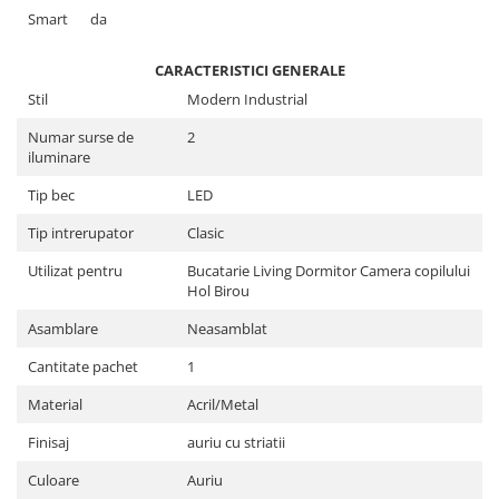
Smart
da
CARACTERISTICI GENERALE
Stil
Modern Industrial
Numar surse de
2
iluminare
Tip bec
LED
Tip intrerupator
Clasic
Utilizat pentru
Bucatarie Living Dormitor Camera copilului
Hol Birou
Asamblare
Neasamblat
Cantitate pachet
1
Material
Acril/Metal
Finisaj
auriu cu striatii
Culoare
Auriu