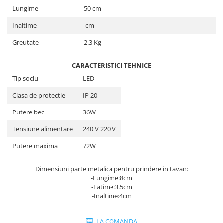
Lungime
50 cm
Inaltime
cm
Greutate
2.3 Kg
CARACTERISTICI TEHNICE
Tip soclu
LED
Clasa de protectie
IP 20
Putere bec
36W
Tensiune alimentare
240 V 220 V
Putere maxima
72W
Dimensiuni parte metalica pentru prindere in tavan:
-Lungime:8cm
-Latime:3.5cm
-Inaltime:4cm
LA COMANDA