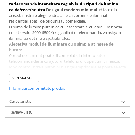
terlecomanda intensitate reglabila si 3 tipuri de lumina
calda/rece/neutra
Designul modern minimalist
face din
aceasta lustra o alegere ideala fie ca vorbim de iluminat
rezidential, spatii de birouri sau comerciale.
O sursa de lumina puternica cu intensitate si culoare luminoasa
(in intervalul 3000-6500K) reglabila din telecomanda, va asigura
iluminarea optima a spatiului ales.
Alegetiva modul de iluminare cu o simpla atingere de
buton!
Corpul de iluminat poate fii controlat din intrerupator
telecomanda dar si cu ajutorul telefonului dupa cum urmeaza:
Mod control intrerupator: prin singere/aprindere se poate selecta
unul din cele 3 moduri de iluminare(calda, neutra, rece)
Mod control telecomanda: se poate seta intensitatea luminii dar
VEZI MAI MULT
si unul din cele 3 moduri de iluminare (calda, neutra, rece)
Informatii conformitate produs
Mod control Smartphone: prin instalarea aplicatiei si
sincronizarea cu lustra se poate seta intensitatea luminii dar din
cele 3 moduri de iluminare
Caracteristici
Economii de durata!
Review-uri
(0)
Datorita tehnologiei LED de ultima generatie corpurile de
iluminat SLC au o durata de viata indelungata, cea ce inseamna
ca va puteti bucura de corpul de iluminat preferat multi ani.
In comparatie cu sursele de iluminat conventionale, acest corp de