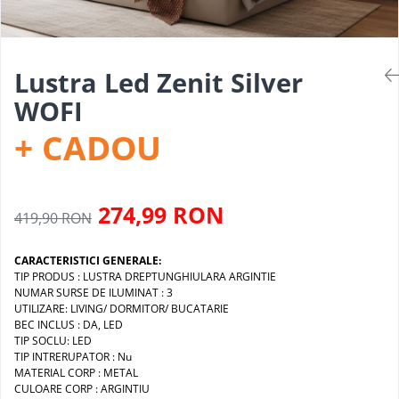
Pendul industrial
Iluminat hala industriala
Sina Magnetica Slim
Iluminat stradal
Lustra Led Zenit Silver
WOFI
+ CADOU
274,99 RON
419,90 RON
CARACTERISTICI GENERALE:
TIP PRODUS : LUSTRA DREPTUNGHIULARA ARGINTIE
NUMAR SURSE DE ILUMINAT : 3
UTILIZARE: LIVING/ DORMITOR/ BUCATARIE
BEC INCLUS : DA, LED
TIP SOCLU: LED
TIP INTRERUPATOR : Nu
MATERIAL CORP : METAL
CULOARE CORP : ARGINTIU