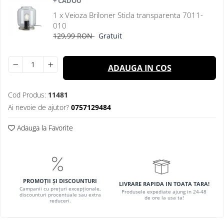
+ CADOU
1 x Veioza Briloner Sticla transparenta 7011-
010
129,99 RON
Gratuit
ADAUGA IN COS
Cod Produs:
11481
Ai nevoie de ajutor?
0757129484
Adauga la Favorite
PROMOȚII ȘI DISCOUNTURI
LIVRARE RAPIDA IN TOATA TARA!
Campanii cu prețuri excepționale,
Produsele expediate ajung in 24-48
discounturi procentuale sau extra
de ore la usa ta!
reduceri.