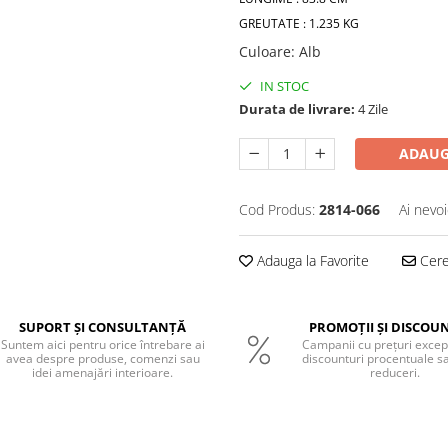
GREUTATE : 1.235 KG
Culoare
:
Alb
IN STOC
Durata de livrare:
4 Zile
ADAUG
Cod Produs:
2814-066
Ai nevoi
Adauga la Favorite
Cere 
SUPORT ȘI CONSULTANȚĂ
PROMOȚII ȘI DISCOU
Suntem aici pentru orice întrebare ai
Campanii cu prețuri excep
avea despre produse, comenzi sau
discounturi procentuale s
idei amenajări interioare.
reduceri.