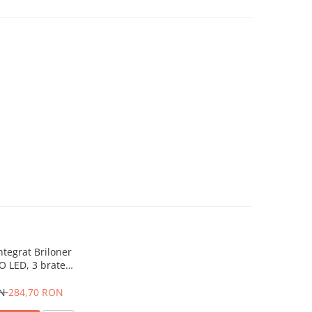
ntegrat Briloner
 LED, 3 brate
5W, 1500 lumeni,
lda (3000K),
ON
284,70 RON
.6 cm, Argintiu