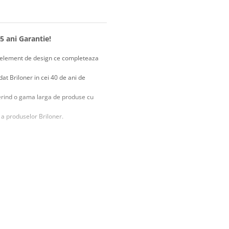
5 ani Garantie!
un element de design ce completeaza
at Briloner in cei 40 de ani de
ferind o gama larga de produse cu
 a produselor Briloner.
ac din acest corp de iluminat o
birouri sau comerciale.
re pentru a avea o estetica placuta