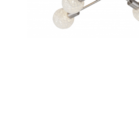
Sina Magnetica Slim
Iluminat exterior
Lampi gradina
Lampi solare
Distribuie
Proiectoare led
pe
Aplice exterior
Facebook
Iluminat tehnic
Panouri led
Spoturi led
Proiectoare led hale
Lampi led
Semne luminoase
Accesorii iluminat
In functie de destinatie
Iluminat living