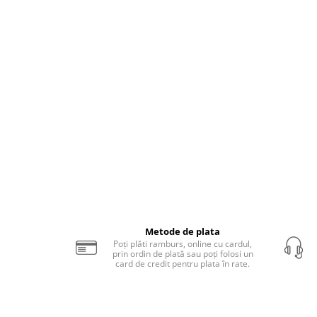
Iluminat dormitor
Iluminat bucatarie
Iluminat baie
Iluminat camera copilului
Iluminat hol
Iluminat scari
Iluminat terasa si curte
Iluminat birou
Iluminat spatiu comercial
Iluminat hala industriala
Metode de plata
Iluminat stradal
Poți plăti ramburs, online cu cardul,
prin ordin de plată sau poți folosi un
Resigilate
card de credit pentru plata în rate.
Benzi Led
Promotii
Sisteme Iluminat pe Sina