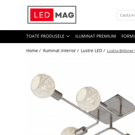
Toate Produsele
Iluminat interior
TOATE PRODUSELE
ILUMINAT PREMIUM
FORMU
Candelabre
Lustre LED
Home /
Iluminat interior /
Lustre LED /
Lustra Briloner 
Plafoniere
Spoturi Led
Aplice Baie
Aplice perete
Accesorii iluminat
Becuri LED
Lampadare și Veioze LED
Lustre suspendate
Pendul industrial