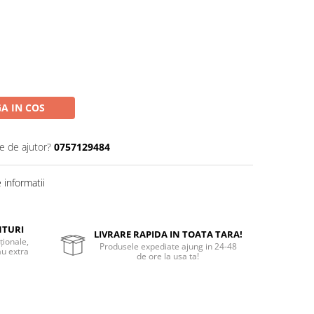
A IN COS
e de ajutor?
0757129484
informatii
NTURI
LIVRARE RAPIDA IN TOATA TARA!
ționale,
Produsele expediate ajung in 24-48
au extra
de ore la usa ta!