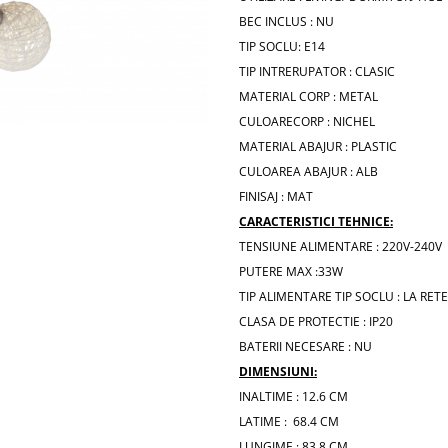
BEC INCLUS : NU
TIP SOCLU: E14
TIP INTRERUPATOR : CLASIC
MATERIAL CORP : METAL
CULOARECORP : NICHEL
MATERIAL ABAJUR : PLASTIC
CULOAREA ABAJUR : ALB
FINISAJ : MAT
CARACTERISTICI TEHNICE:
TENSIUNE ALIMENTARE : 220V-240V
PUTERE MAX :33W
TIP ALIMENTARE TIP SOCLU : LA RET
CLASA DE PROTECTIE : IP20
BATERII NECESARE : NU
DIMENSIUNI:
INALTIME : 12.6 CM
LATIME : 68.4 CM
LUNGIME : 83.8 CM