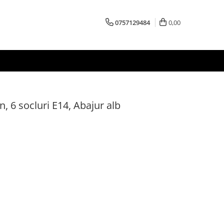
0757129484
0,00
, 6 socluri E14, Abajur alb