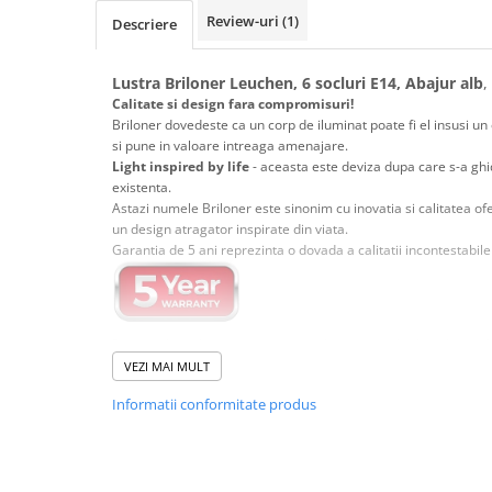
Magnetica
Review-uri
(1)
Descriere
Lustra Briloner Leuchen, 6 socluri E14, Abajur alb
,
Calitate si design fara compromisuri!
Briloner dovedeste ca un corp de iluminat poate fi el insusi 
si pune in valoare intreaga amenajare.
Light inspired by life
- aceasta este deviza dupa care s-a ghid
existenta.
Astazi numele Briloner este sinonim cu inovatia si calitatea o
un design atragator inspirate din viata.
Garantia de 5 ani reprezinta o dovada a calitatii incontestabile
Designul modern si constructia din materiale de calitate
f
alegere ideala fie ca vorbim de iluminat rezidential, spatii de 
VEZI MAI MULT
Materialele folosite sunt atent alese inca din faza de proiecta
Informatii conformitate produs
si o durata de viata indelungata.