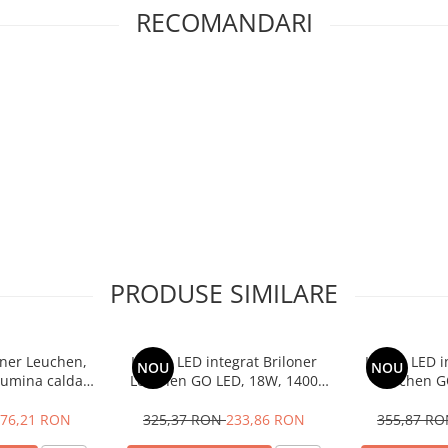
RECOMANDARI
ustra este extrem de functionala,
a.
zare.
PRODUSE SIMILARE
oner Leuchen,
Lustra LED integrat Briloner
Lustra LED i
NOU
NOU
lumina calda
Leuchen GO LED, 18W, 1400
Leuchen GO
.5cm, Argintiu
lumeni, lumina Calda 3000K,
ajustabile, 1
RA>80, 78,2X12x11 cm, Argintiu
lumina ca
76,21 RON
325,37 RON
233,86 RON
355,87 R
68.5x59.3x4