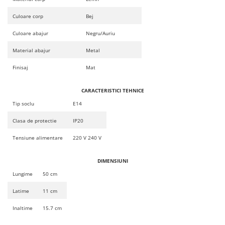
Culoare corp
Bej
Culoare abajur
Negru/Auriu
Material abajur
Metal
Finisaj
Mat
CARACTERISTICI TEHNICE
Tip soclu
E14
Clasa de protectie
IP20
Tensiune alimentare
220 V 240 V
DIMENSIUNI
Lungime
50 cm
Latime
11 cm
Inaltime
15.7 cm