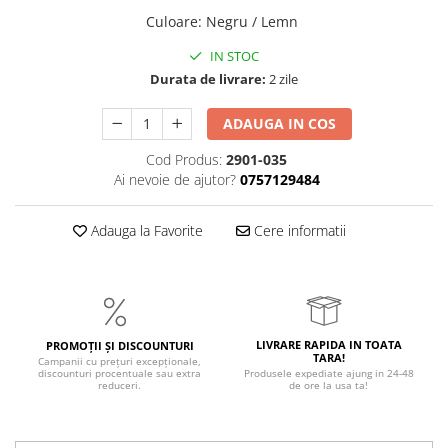
Culoare
:
Negru / Lemn
IN STOC
Durata de livrare:
2 zile
ADAUGA IN COS
Cod Produs:
2901-035
Ai nevoie de ajutor?
0757129484
Adauga la Favorite
Cere informatii
LIVRARE RAPIDA IN TOATA
PROMOȚII ȘI DISCOUNTURI
TARA!
Campanii cu prețuri excepționale,
discounturi procentuale sau extra
Produsele expediate ajung in 24-48
reduceri.
de ore la usa ta!