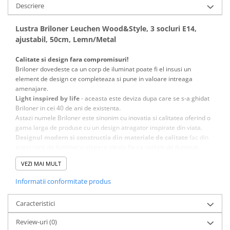
Descriere
Lustra Briloner Leuchen Wood&Style, 3 socluri E14,
ajustabil, 50cm, Lemn/Metal
Calitate si design fara compromisuri!
Briloner dovedeste ca un corp de iluminat poate fi el insusi un
element de design ce completeaza si pune in valoare intreaga
amenajare.
Light inspired by life
- aceasta este deviza dupa care se s-a ghidat
Briloner in cei 40 de ani de existenta.
Astazi numele Briloner este sinonim cu inovatia si calitatea oferind o
gama larga de produse cu un design atragator inspirate din viata.
Designul modern si constructia din materiale de calitate
fac din
acest corp de iluminat o alegere ideala fie ca vorbim de iluminat
rezidential, spatii de birouri sau comerciale.
VEZI MAI MULT
Materialele folosite sunt atent alese inca din faza de proiectare
pentru a avea o estetica placuta si o durata de viata indelungata.
Informatii conformitate produs
Caracteristici
Review-uri
(0)