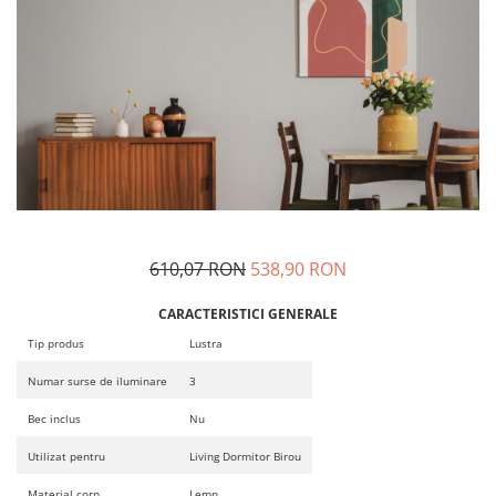
610,07 RON
538,90 RON
CARACTERISTICI GENERALE
Tip produs
Lustra
Numar surse de iluminare
3
Bec inclus
Nu
Utilizat pentru
Living Dormitor Birou
Material corp
Lemn