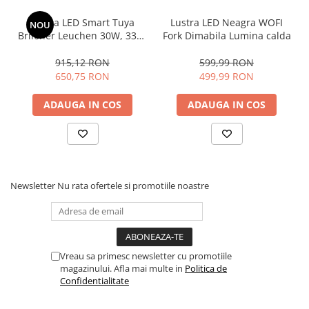
Lustra LED Smart Tuya
Lustra LED Neagra WOFI
NOU
Briloner Leuchen 30W, 3300
Fork Dimabila Lumina calda
lumeni, cu WIFI, Aplicatie
telefon, Telecomanda,
915,12 RON
599,99 RON
lumina Calda, Neutra, Rece,
650,75 RON
499,99 RON
Dimmabila, compatibila cu
Amazon Alexa si Google
ADAUGA IN COS
ADAUGA IN COS
Home , Functie Memorie
Newsletter
Nu rata ofertele si promotiile noastre
Vreau sa primesc newsletter cu promotiile
magazinului. Afla mai multe in
Politica de
Confidentialitate