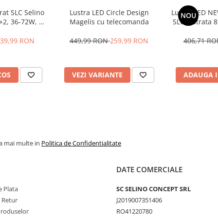
rat SLC Selino
Lustra LED Circle Design
Lustra LED NE
NOU
+2, 36-72W, cu
Magelis cu telecomanda
SLC, Patrata 
n, telecomanda,
ustra este extrem de functionala,
neutra/rece,
39,99 RON
449,99 RON
259,99 RON
406,71 R
eavoastra.
ila, 56 cm, Alb
zare.
COS
VEZI VARIANTE
ADAUGA I
l anumite variatii de culoare sunt
la mai multe in
Politica de Confidentialitate
DATE COMERCIALE
 Plata
SC SELINO CONCEPT SRL
e Retur
J2019007351406
Produselor
RO41220780