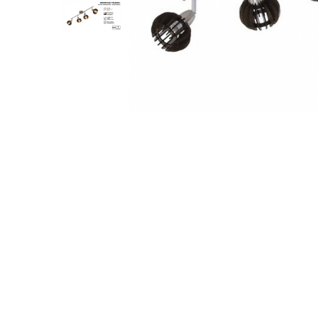
Sina Magnetica Slim
Iluminat exterior
Lampi gradina
Lampi solare
Proiectoare led
Distribuie
Aplice exterior
pe
Iluminat tehnic
Facebook
Panouri led
Spoturi led
Proiectoare led hale
Lampi led
Semne luminoase
Accesorii iluminat
In functie de destinatie
Iluminat living