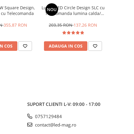
W Square Design,
Lustra LED Circle Design SLC cu
Lustra 
NOU
8 cu Telecomanda
Telecomanda lumina calda/
Magelis B
rece si intensitate reglabila
72W
ON
355,87 RON
203,35 RON
137,26 RON
439,99
N COS
ADAUGA IN COS
ADAUG
SUPORT CLIENTI
L-V: 09:00 - 17:00
0757129484
contact@led-mag.ro