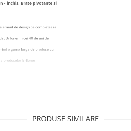
 - inchis, Brate pivotante si
un element de design ce completeaza
at Briloner in cei 40 de ani de
ferind o gama larga de produse cu
 a produselor Briloner.
ac din acest corp de iluminat o
birouri sau comerciale.
re pentru a avea o estetica placuta
PRODUSE SIMILARE