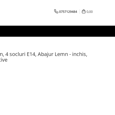
0757129484
0,00
, 4 socluri E14, Abajur Lemn - inchis,
tive