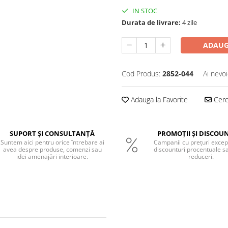
IN STOC
Durata de livrare:
4 zile
ADAUG
Cod Produs:
2852-044
Ai nevoi
Adauga la Favorite
Cere 
SUPORT ȘI CONSULTANȚĂ
PROMOȚII ȘI DISCOU
Suntem aici pentru orice întrebare ai
Campanii cu prețuri excep
avea despre produse, comenzi sau
discounturi procentuale s
idei amenajări interioare.
reduceri.