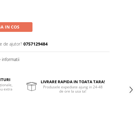
A IN COS
e de ajutor?
0757129484
informatii
NTURI
LIVRARE RAPIDA IN TOATA TARA!
ționale,
Produsele expediate ajung in 24-48
au extra
de ore la usa ta!