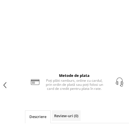
Iluminat dormitor
Iluminat bucatarie
Iluminat baie
Iluminat camera copilului
Iluminat hol
Iluminat scari
Iluminat terasa si curte
Iluminat birou
Metode de plata
Iluminat spatiu comercial
Poți plăti ramburs, online cu cardul,
prin ordin de plată sau poți folosi un
Iluminat hala industriala
card de credit pentru plata în rate.
Iluminat stradal
Resigilate
Benzi Led
Review-uri
(0)
Descriere
Promotii
Sisteme Iluminat pe Sina