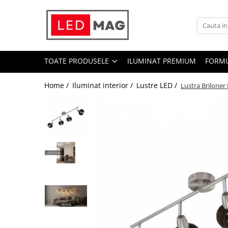
Toate Produsele
Iluminat interior
TOATE PRODUSELE
ILUMINAT PREMIUM
FORMU
Candelabre
Lustre LED
Home /
Iluminat interior /
Lustre LED /
Lustra Briloner 
Plafoniere
Spoturi Led
Aplice Baie
Aplice perete
Accesorii iluminat
Becuri LED
Lampadare și Veioze LED
Lustre suspendate
Pendul industrial