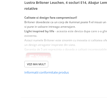
Lustra Briloner Leuchen, 4 socluri E14, Abajur Lemn
Magnetica
rotative
Calitate si design fara compromisuri!
Briloner dovedeste ca un corp de iluminat poate fi el insusi 
si pune in valoare intreaga amenajare.
Light inspired by life
- aceasta este deviza dupa care s-a ghid
existenta.
Astazi numele Briloner este sinonim cu inovatia si calitatea o
un design atragator inspirate din viata.
Garantia de 5 ani reprezinta o dovada a calitatii incontestabile
VEZI MAI MULT
Designul modern si constructia din materiale de calitate
f
Informatii conformitate produs
alegere ideala fie ca vorbim de iluminat rezidential, spatii de 
Materialele folosite sunt atent alese inca din faza de proiecta
si o durata de viata indelungata.