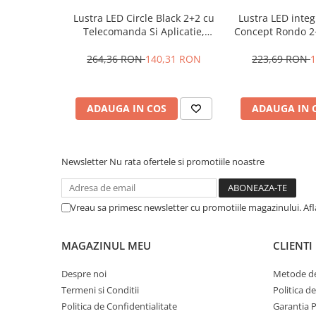
Lustra LED Circle Black 2+2 cu
Lustra LED integ
Telecomanda Si Aplicatie,
Concept Rondo 2
lumina calda/ neutra/ rece si
aplicatie telefo
Datorita celor 4 socluri E14 ce pot gazdui becuri Led aceasta l
Intensitate reglabila
lumina calda/
264,36 RON
140,31 RON
223,69 RON
1
putand ilumina foarte bine livingul, dormitorul sau holul dumn
intensitate reglab
Designul simplu si functional va asigura o durata lunga de utili
Caracteristici tehnice:
ADAUGA IN COS
ADAUGA IN 
Forma: Rotunda
Material: Lemn natural, Metal
Culoare: Gri (datorita faptului ca produsul contine lemn natura
posibile)
Newsletter
Nu rata ofertele si promotiile noastre
Tip Corp Iluminat: Interior
Dimensiuni: Lungime x Inaltime baza in cm: 71.5 x 14.4 cm
Becuri incluse: Nu
Vreau sa primesc newsletter cu promotiile magazinului. Af
Putere Max: 22 W
Alimentare: 220V la 240V,
Economii de energie: 80% pentru becurile led
MAGAZINUL MEU
CLIENTI
Telecomanda: Nu
Despre noi
Metode de
Termeni si Conditii
Politica d
Politica de Confidentialitate
Garantia 