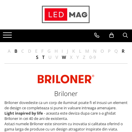
Iluminat interior
Iluminat exterior
Iluminat tehnic
In functie de destinatie
Candelabre
Lampi gradina
Panouri led
Iluminat living
Lustre LED
Lampi solare
Spoturi led
Iluminat dormitor
Plafoniere
Proiectoare led
Proiectoare led hale
Iluminat bucatarie
A
B
C
D
E
F
G
H
I
J
K
L
M
N
O
P
Q
R
Spoturi Led
Aplice exterior
Lampi led
Iluminat baie
S
T
U
V
W
X
Y
Z
0-9
Aplice Baie
Semne luminoase
Iluminat camera copilului
Aplice perete
Accesorii iluminat
Iluminat hol
Accesorii iluminat
Iluminat scari
Briloner
Becuri LED
Iluminat terasa si curte
Lampadare și Veioze LED
Iluminat birou
Briloner dovedeste ca un corp de iluminat poate fi el insusi un element
de design ce completeaza si pune in valoare intreaga amenajare.
Lustre suspendate
Iluminat spatiu comercial
Light inspired by life
- aceasta este deviza dupa care s-a ghidat
Briloner in cei 40 de ani de existenta.
Pendul industrial
Iluminat hala industriala
Astazi numele Briloner este sinonim cu inovatia si calitatea oferind o
Sina Magnetica Slim
Iluminat stradal
gama larga de produse cu un design atragator inspirate din viata.