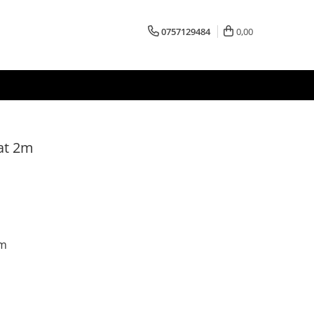
0757129484
0,00
cat 2m
2m