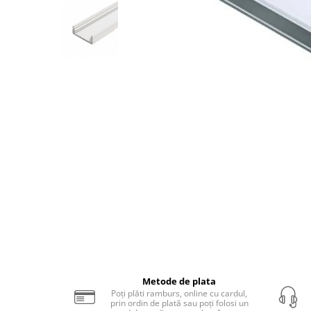
Sina Magnetica Slim
Iluminat exterior
Lampi gradina
Lampi solare
Proiectoare led
Aplice exterior
Iluminat tehnic
Panouri led
Distribuie
Spoturi led
pe
Facebook
Proiectoare led hale
Lampi led
Semne luminoase
Accesorii iluminat
Metode de plata
In functie de destinatie
Poți plăti ramburs, online cu cardul,
prin ordin de plată sau poți folosi un
Iluminat living