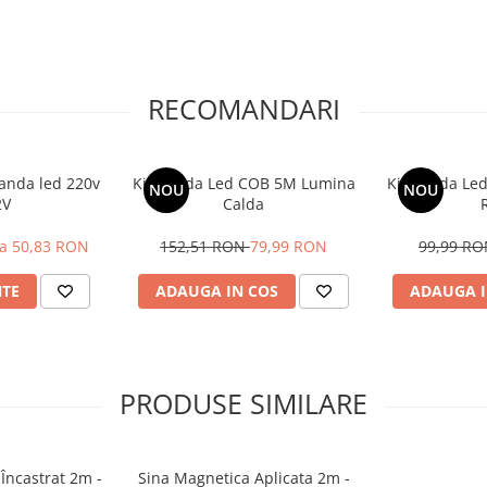
e monta ușor sub corpurile de
e metalice incluse sau bandă
RECOMANDARI
i compacte (17mm lățime x
anda led 220v
Kit Banda Led COB 5M Lumina
Kit Banda Le
NOU
NOU
ste extrem de simplu și
2V
Calda
luse în pachet sau prin lipire
let include tot ce ai nevoie
la 50,83 RON
152,51 RON
79,99 RON
99,99 R
 mat pentru o lumină difuză,
e de prindere.
NTE
ADAUGA IN COS
ADAUGA I
PRODUSE SIMILARE
 Încastrat 2m -
Sina Magnetica Aplicata 2m -