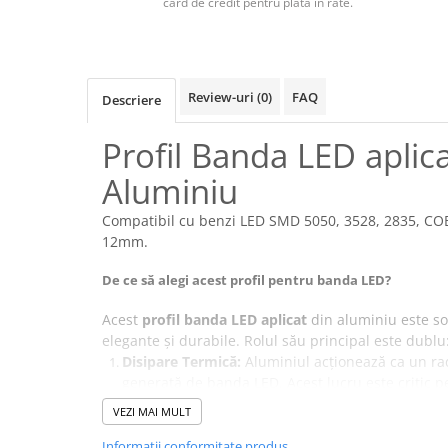
card de credit pentru plata în rate.
Iluminat dormitor
Iluminat bucatarie
Iluminat baie
Review-uri
(0)
FAQ
Descriere
Iluminat camera copilului
Profil Banda LED aplic
Iluminat hol
Aluminiu
Iluminat scari
Iluminat terasa si curte
Compatibil cu benzi LED SMD 5050, 3528, 2835, CO
12mm.
Iluminat birou
Iluminat spatiu comercial
De ce să alegi acest profil pentru banda LED?
Iluminat hala industriala
Acest
profil banda LED aplicat
din aluminiu este sol
Iluminat stradal
elegante și durabile. Rolul său principal este dublu:
Disipare Termică:
Aluminiul acționează ca un ra
Resigilate
generată de banda LED. Acest lucru este critic p
Benzi Led
viață a benzii (benzile supraîncălzite își pierd in
VEZI MAI MULT
Promotii
Protecție:
Dispersorul alb mat protejează diodele
atingeri accidentale, uniformizând totodată lumi
Informatii conformitate produs
Sisteme Iluminat pe Sina