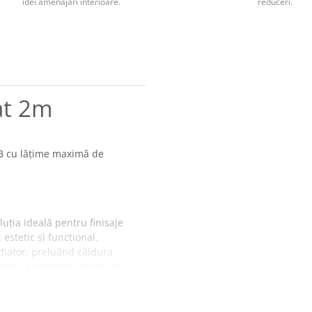
idei amenajări interioare.
reduceri.
at 2m
B cu lățime maximă de
uția ideală pentru finisaje
 estetic și funcțional.
diator, preluând căldura
entru a prelungi durata de
tensitatea în timp).
 de praf, umiditate și
na pentru a evita efectul de