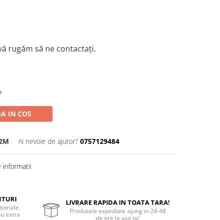
 vă rugăm să ne contactați.
e
A IN COS
-2M
Ai nevoie de ajutor?
0757129484
informatii
NTURI
LIVRARE RAPIDA IN TOATA TARA!
ționale,
Produsele expediate ajung in 24-48
au extra
de ore la usa ta!