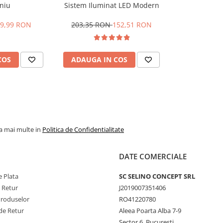
niu
Sistem Iluminat LED Modern
9,99 RON
203,35 RON
152,51 RON
COS
ADAUGA IN COS
la mai multe in
Politica de Confidentialitate
DATE COMERCIALE
 Plata
SC SELINO CONCEPT SRL
e Retur
J2019007351406
Produselor
RO41220780
de Retur
Aleea Poarta Alba 7-9
Sector 6, Bucuresti