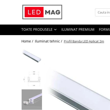
Toate Produsele
Iluminat interior
TOATE PRODUSELE
ILUMINAT PREMIUM
FORMU
Candelabre
Lustre LED
Home /
Iluminat tehnic /
Profil Banda LED Aplicat 2m
Plafoniere
Spoturi Led
Aplice Baie
Aplice perete
Accesorii iluminat
Becuri LED
Lampadare și Veioze LED
Lustre suspendate
Pendul industrial