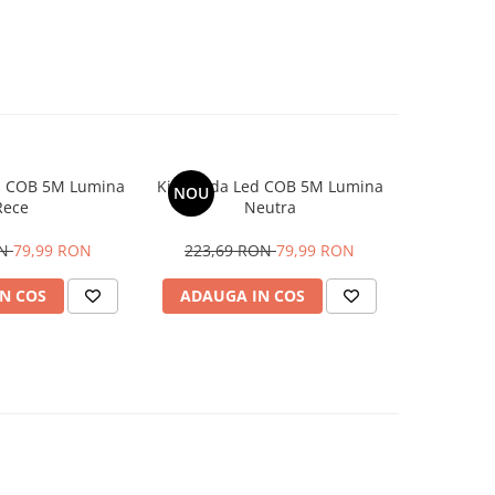
d COB 5M Lumina
Kit Banda Led COB 5M Lumina
NOU
Rece
Neutra
ON
79,99 RON
223,69 RON
79,99 RON
N COS
ADAUGA IN COS