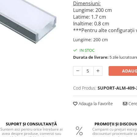
Dimensiuni:
Lungime: 200 cm
Latime: 1.7 cm
Inaltime: 0.8 cm
***Pentru alte configurații
Lungime
:
200 cm
IN STOC
Durata de livrare:
5 zile lucratoar
ADAUG
Cod Produs:
SUPORT-ALM-409
Adauga la Favorite
Cere 
SUPORT ȘI CONSULTANȚĂ
PROMOȚII ȘI DISCOU
Suntem aici pentru orice întrebare ai
Campanii cu prețuri excep
avea despre produse, comenzi sau
discounturi procentuale s