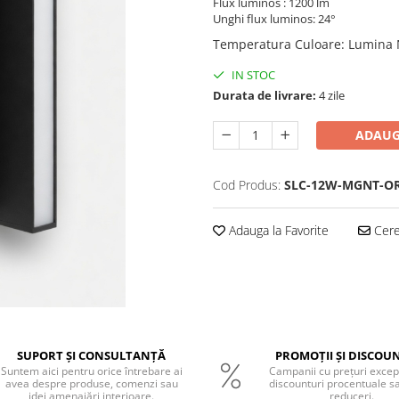
Flux luminos : 1200 lm
Unghi flux luminos: 24°
Temperatura Culoare
:
Lumina 
IN STOC
Durata de livrare:
4 zile
ADAUG
Cod Produs:
SLC-12W-MGNT-O
Adauga la Favorite
Cere 
SUPORT ȘI CONSULTANȚĂ
PROMOȚII ȘI DISCOU
Suntem aici pentru orice întrebare ai
Campanii cu prețuri excep
avea despre produse, comenzi sau
discounturi procentuale s
idei amenajări interioare.
reduceri.