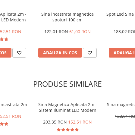
Aplicata 2m -
Sina incastrata magnetica
Spot Led Sina
t LED Modern
spoturi 100 cm
52,51 RON
122,01 RON
61,00 RON
183,02 R
COS
ADAUGA IN COS
ADAUGA I
PRODUSE SIMILARE
incastrata 2m
Sina Magnetica Aplicata 2m -
Sina magnetic
Sistem Iluminat LED Modern
52,51 RON
122,01 R
203,35 RON
152,51 RON