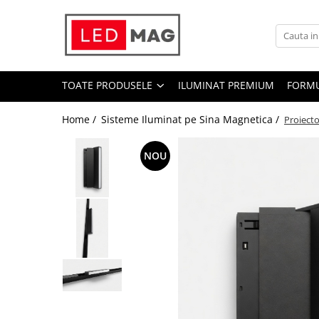
Toate Produsele
Iluminat interior
TOATE PRODUSELE
ILUMINAT PREMIUM
FORMU
Candelabre
Lustre LED
Home /
Sisteme Iluminat pe Sina Magnetica /
Proiect
Plafoniere
NOU
Spoturi Led
Aplice Baie
Aplice perete
Accesorii iluminat
Becuri LED
Lampadare și Veioze LED
Lustre suspendate
Pendul industrial