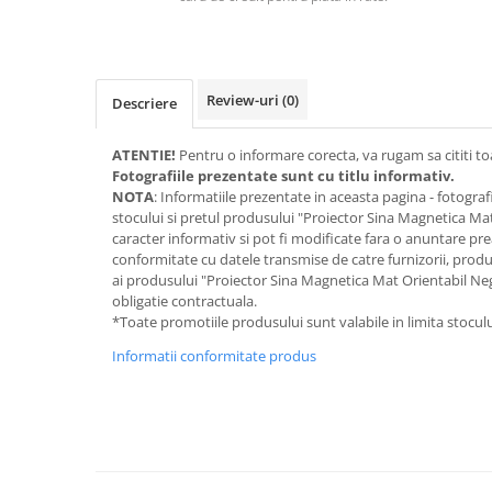
Iluminat dormitor
Iluminat bucatarie
Iluminat baie
Review-uri
(0)
Descriere
Iluminat camera copilului
ATENTIE!
Pentru o informare corecta, va rugam sa cititi toa
Iluminat hol
Fotografiile prezentate sunt cu titlu informativ.
NOTA
: Informatiile prezentate in aceasta pagina - fotografii
Iluminat scari
stocului si pretul produsului "Proiector Sina Magnetica Ma
Iluminat terasa si curte
caracter informativ si pot fi modificate fara o anuntare prea
conformitate cu datele transmise de catre furnizorii, produc
Iluminat birou
ai produsului "Proiector Sina Magnetica Mat Orientabil Ne
obligatie contractuala.
Iluminat spatiu comercial
*Toate promotiile produsului sunt valabile in limita stoculu
Iluminat hala industriala
Informatii conformitate produs
Iluminat stradal
Resigilate
Benzi Led
Promotii
Sisteme Iluminat pe Sina