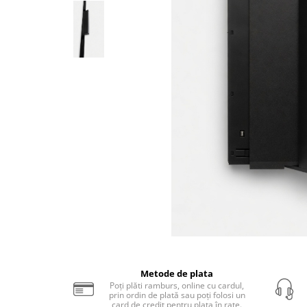
Sina Magnetica Slim
Iluminat exterior
Lampi gradina
Lampi solare
Proiectoare led
Aplice exterior
Iluminat tehnic
Panouri led
Spoturi led
Proiectoare led hale
Lampi led
Semne luminoase
Distribuie
pe
Accesorii iluminat
Metode de plata
Facebook
Poți plăti ramburs, online cu cardul,
In functie de destinatie
prin ordin de plată sau poți folosi un
Iluminat living
card de credit pentru plata în rate.