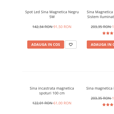
Magnetica
Spot Led Sina Magnetica Negru
Sina Magnetica 
5W
Sistem Ilumina
142,34 RON
91,50 RON
203,35 RON
1
ADAUGA IN COS
ADAUGA IN 
Sina incastrata magnetica
Sina magnetica 
spoturi 100 cm
203,35 RON
1
122,01 RON
61,00 RON