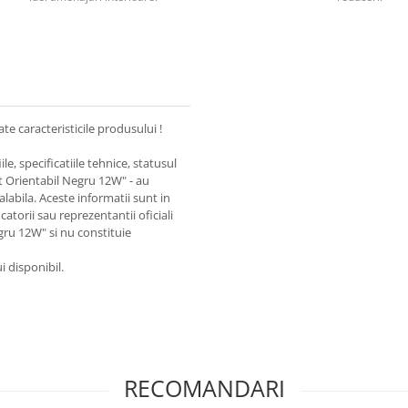
te caracteristicile produsului !
le, specificatiile tehnice, statusul
t Orientabil Negru 12W" - au
labila. Aceste informatii sunt in
atorii sau reprezentantii oficiali
gru 12W" si nu constituie
i disponibil.
RECOMANDARI