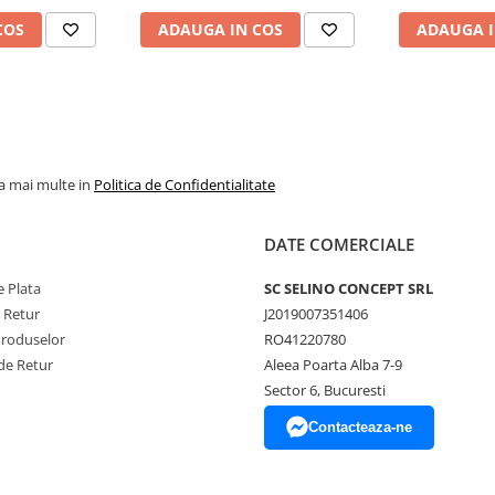
COS
ADAUGA IN COS
ADAUGA I
la mai multe in
Politica de Confidentialitate
DATE COMERCIALE
 Plata
SC SELINO CONCEPT SRL
e Retur
J2019007351406
Produselor
RO41220780
de Retur
Aleea Poarta Alba 7-9
Sector 6, Bucuresti
Contacteaza-ne