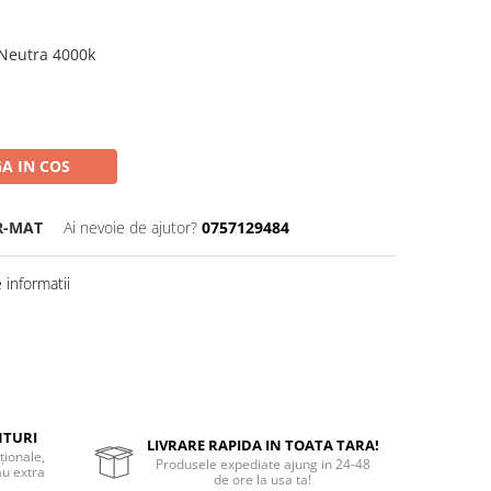
Neutra 4000k
A IN COS
R-MAT
Ai nevoie de ajutor?
0757129484
informatii
NTURI
LIVRARE RAPIDA IN TOATA TARA!
ționale,
Produsele expediate ajung in 24-48
au extra
de ore la usa ta!