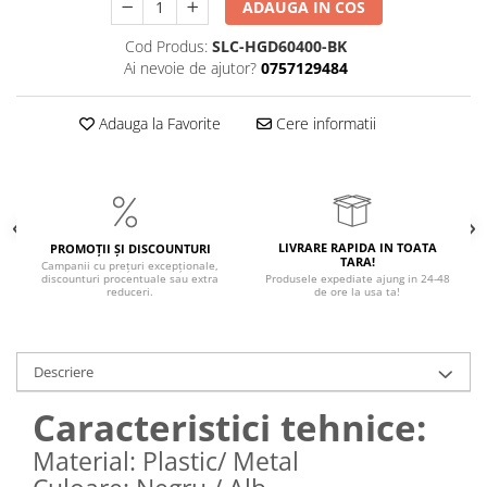
ADAUGA IN COS
Magnetica
Cod Produs:
SLC-HGD60400-BK
Ai nevoie de ajutor?
0757129484
Adauga la Favorite
Cere informatii
LIVRARE RAPIDA IN TOATA
PROMOȚII ȘI DISCOUNTURI
TARA!
Campanii cu prețuri excepționale,
discounturi procentuale sau extra
Produsele expediate ajung in 24-48
reduceri.
de ore la usa ta!
Descriere
Caracteristici tehnice:
Material: Plastic/ Metal