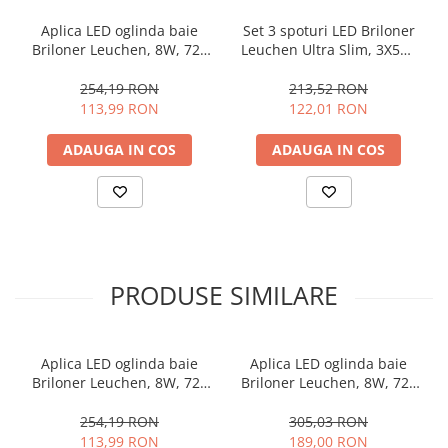
Aplica LED oglinda baie
Set 3 spoturi LED Briloner
Briloner Leuchen, 8W, 720
Leuchen Ultra Slim, 3X5W,
Lumeni, Lumina Neutra
3x460 lumeni, driver
4000K, IP44, Crom
alimentare inclus, Ajustabil,
254,19 RON
213,52 RON
Lumina Calda (3000K),
113,99 RON
122,01 RON
CRI>80, IP23, Alb
ADAUGA IN COS
ADAUGA IN COS
PRODUSE SIMILARE
Aplica LED oglinda baie
Aplica LED oglinda baie
Briloner Leuchen, 8W, 720
Briloner Leuchen, 8W, 720
Lumeni, Lumina Neutra
Lumeni, Lumina Neutra
4000K, IP44, Crom
4000K, IP44
254,19 RON
305,03 RON
113,99 RON
189,00 RON