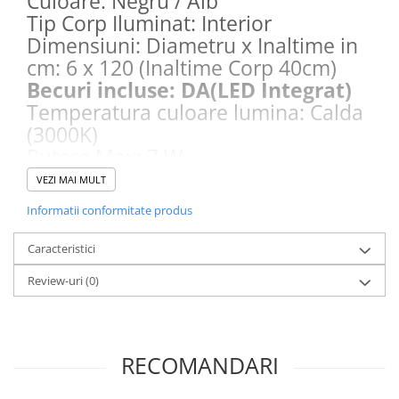
Culoare: Negru / Alb
Tip Corp Iluminat: Interior
Dimensiuni: Diametru x Inaltime in
cm: 6 x 120 (Inaltime Corp 40cm)
Becuri incluse: DA(LED Integrat)
Temperatura culoare lumina: Calda
(3000K)
Putere Max: 7 W
Alimentare: 220V la 240V,
VEZI MAI MULT
Economii de energie: 80% pentru
Informatii conformitate produs
becurile led
Telecomanda: Nu
Caracteristici
Review-uri
(0)
RECOMANDARI