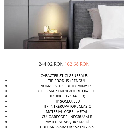
Sina Magnetica Slim
Iluminat exterior
Lampi gradina
Lampi solare
Proiectoare led
Aplice exterior
Iluminat tehnic
244,02 RON
162,68 RON
Panouri led
Spoturi led
CARACTERISTICI GENERALE:
TIP PRODUS : PENDUL
Proiectoare led hale
NUMAR SURSE DE ILUMINAT : 1
UTILIZARE : LIVING/DORITOR/HOL
Lampi led
BEC INCLUS : DA(LED)
TIP SOCLU: LED
Semne luminoase
TIP INTRERUPATOR : CLASIC
Accesorii iluminat
MATERIAL CORP : METAL
CULOARECORP : NEGRU / ALB
In functie de destinatie
MATERIAL ABAJUR : Metal
CULOAREA ABAJUR : Negru / Alb
Iluminat living