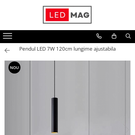
Toate Produsele
Iluminat interior
Candelabre
Pendul LED 7W 120cm lungime ajustabila
Lustre LED
Plafoniere
NOU
Spoturi Led
Aplice Baie
Aplice perete
Accesorii iluminat
Becuri LED
Lampadare și Veioze LED
Lustre suspendate
Pendul industrial