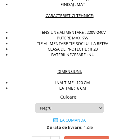
FINISAJ : MAT
Iluminat dormitor
CARACTERISTICI TEHNICE:
Iluminat bucatarie
Iluminat baie
TENSIUNE ALIMENTARE : 220V-240V
Iluminat camera copilului
PUTERE MAX :7W
TIP ALIMENTARE TIP SOCLU : LA RETEA
Iluminat hol
CLASA DE PROTECTIE : IP20
BATERII NECESARE : NU
Iluminat scari
Iluminat terasa si curte
DIMENSIUNI:
Iluminat birou
INALTIME : 120 CM
Iluminat spatiu comercial
LATIME : 6 CM
Iluminat hala industriala
Culoare
:
Iluminat stradal
Resigilate
LA COMANDA
Benzi Led
Durata de livrare:
4 Zile
Promotii
Sisteme Iluminat pe Sina