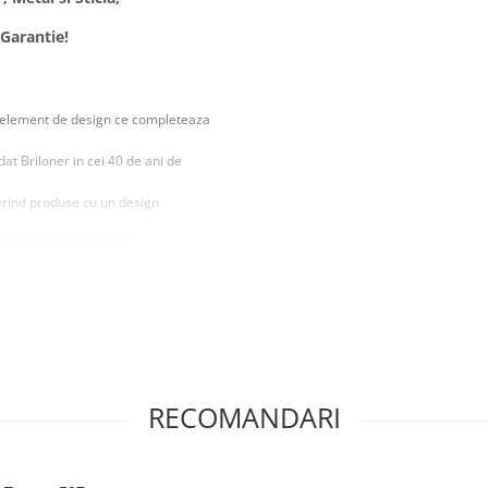
 Garantie!
un element de design ce completeaza
at Briloner in cei 40 de ani de
ferind produse cu un design
 a produselor Briloner.
ac din acest corp de iluminat o
birouri sau comerciale.
a in ambientul dumneavoastra.
RECOMANDARI
optiera in dormitor sau camera de
uit.
re pentru a avea o estetica placuta