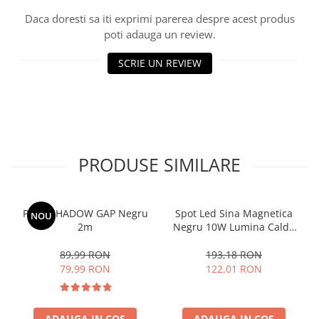
Daca doresti sa iti exprimi parerea despre acest produs
poti adauga un review.
SCRIE UN REVIEW
PRODUSE SIMILARE
Profil SHADOW GAP Negru
Spot Led Sina Magnetica
NOU
2m
Negru 10W Lumina Calda
3000k
89,99 RON
193,18 RON
79,99 RON
122,01 RON
ADAUGA IN COS
ADAUGA IN COS