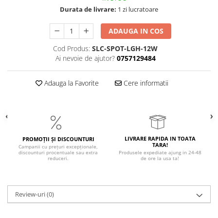
Durata de livrare:
1 zi lucratoare
ADAUGA IN COS
Cod Produs:
SLC-SPOT-LGH-12W
Ai nevoie de ajutor?
0757129484
Adauga la Favorite
Cere informatii
LIVRARE RAPIDA IN TOATA
PROMOȚII ȘI DISCOUNTURI
TARA!
Campanii cu prețuri excepționale,
discounturi procentuale sau extra
Produsele expediate ajung in 24-48
reduceri.
de ore la usa ta!
Review-uri
(0)