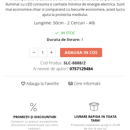
iluminat cu LED consuma o cantiate minima de energie electrica. Sunt
mai economice chiar si comparand cu becurile economice, acest lucru
ajuta la protectia mediului.
Lungime
:
50cm - 2 Cercuri - Alb
IN STOC
Durata de livrare:
1
ADAUGA IN COS
Cod Produs:
SLC-8888/2
Ai nevoie de ajutor?
0757129484
Adauga la Favorite
Cere informatii
LIVRARE RAPIDA IN TOATA
PROMOȚII ȘI DISCOUNTURI
TARA!
Campanii cu prețuri excepționale,
discounturi procentuale sau extra
Produsele expediate ajung in 24-48
reduceri.
de ore la usa ta!