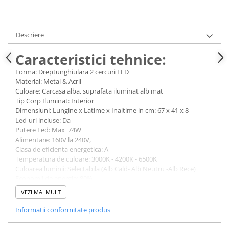
Descriere
Caracteristici tehnice:
Forma: Dreptunghiulara 2 cercuri LED
Material: Metal & Acril
Culoare: Carcasa alba, suprafata iluminat alb mat
Tip Corp Iluminat: Interior
Dimensiuni: Lungine x Latime x Inaltime in cm: 67 x 41 x 8
Led-uri incluse: Da
Putere Led: Max 74W
Alimentare: 160V la 240V,
Clasa de eficienta energetica: A
Temperatura de culoare: 3000K - 4200K - 6500K
Culoarea luminii: Selectabila (Alb Cald- Alb Neutru -Alb Rece)
Economii de energie: 80%
Durata de viata nominala: 25.000h (ore)
VEZI MAI MULT
Cicluri de comutare: 15.000x
Telecomanda: Inclusa
Informatii conformitate produs
ATENTIE!
Pentru o informare corecta, va rugam sa cititi toate