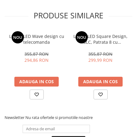
PRODUSE SIMILARE
Lustra LED Wave design cu
Lustra LED Square Design,
NOU
NOU
telecomanda
SLC, Patrata 8 cu
Telecomanda
355,87 RON
355,87 RON
294,86 RON
299,99 RON
ADAUGA IN COS
ADAUGA IN COS
Newsletter
Nu rata ofertele si promotiile noastre