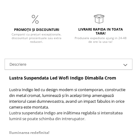
LIVRARE RAPIDA IN TOATA
PROMOȚII ȘI DISCOUNTURI
TARA!
Campanii cu prețuri excepționale,
discounturi procentuale sau extra
Produsele expediate ajung in 24-48
reduceri.
de ore la usa ta!
Descriere
Lustra Suspendata Led Wofi Indigo Dimabila Crom
Lustra Indigo led cu design modern si contemporan, constructie
din metal cromat, luminează și în același timp amenajează
interiorul casei dumnevoastra, avand un impact fabulos in orice
camera este montata.
Lustra suspendata Indigo are inăltimea reglabila si intensitatea
luminii se poate schimba din intrerupator.
Iluminarea redefinita!