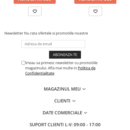
Usor de instalat si intretinut
Cu un proces de instalare simplu si lipsa intretinerii pe durata de viata
acest corp de iluminat aduce confort si comoditate. Manualul detaliat
Newsletter
Nu rata ofertele si promotiile noastre
de instalare iti ofera toate informatiile necesare pentru a te putea
bucura cat mai rapid de noul corp de iluminat.
Caracteristici tehnice:
Vreau sa primesc newsletter cu promotiile
Producator: WOFI Leuchten Gmbh
magazinului. Afla mai multe in
Politica de
Material: Metal
Confidentialitate
Culoare: Crom
Tip Corp Iluminat: Interior
MAGAZINUL MEU
Becuri incluse: LED, Da
Putere Max: 53W
CLIENTI
Alimentare: 220V la 240V
DATE COMERCIALE
Detalii producator:
SUPORT CLIENTI
L-V: 09:00 - 17:00