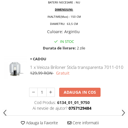
BATERII NECESARE : NU
DIMENSIUNI:
INALTIME(Max) : 150 CM
DIAMETRU: 63,5 CM
Culoare
:
Argintiu
IN STOC
Durata de livrare:
2 zile
+ CADOU
1 x Veioza Briloner Sticla transparenta 7011-010
129,99 RON
Gratuit
ADAUGA IN COS
Cod Produs:
6134_01_01_9750
Ai nevoie de ajutor?
0757129484
Adauga la Favorite
Cere informatii