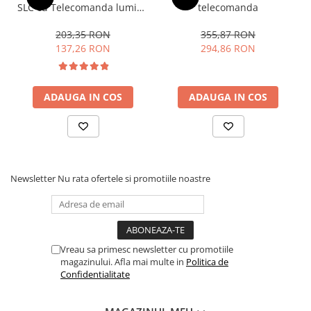
SLC cu Telecomanda lumina
telecomanda
calda/ rece si intensitate
reglabila 72W
203,35 RON
355,87 RON
137,26 RON
294,86 RON
ADAUGA IN COS
ADAUGA IN COS
Newsletter
Nu rata ofertele si promotiile noastre
Vreau sa primesc newsletter cu promotiile
magazinului. Afla mai multe in
Politica de
Confidentialitate