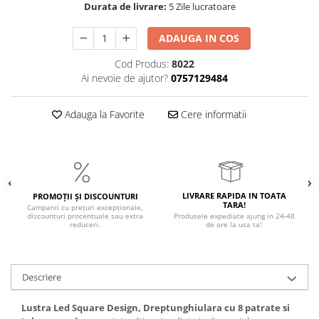
Durata de livrare:
5 Zile lucratoare
ADAUGA IN COS
Cod Produs:
8022
Ai nevoie de ajutor?
0757129484
Adauga la Favorite
Cere informatii
LIVRARE RAPIDA IN TOATA
PROMOȚII ȘI DISCOUNTURI
TARA!
Campanii cu prețuri excepționale,
discounturi procentuale sau extra
Produsele expediate ajung in 24-48
reduceri.
de ore la usa ta!
Descriere
Lustra Led Square Design, Dreptunghiulara cu 8 patrate si