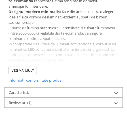
telecomanda
reprezinta ultima tendinta in domeniul
amenajarilor interioare.
Designul modern minimalist
face din aceasta lustra o alegere
ideala fie ca vorbim de iluminat rezidential, spatii de birouri
sau comerciale.
O sursa de lumina puternica cu intensitate si culoare luminoasa
(intre 3000-6500K) reglabila din telecomanda, va asigura
iluminarea optima a spatiului ales.
In comparatie cu sursele de iluminat conventionale, corpurile de
iluminat cu LED consuma o cantiate minima de energie electrica.
Sunt mai economice chiar si comparand cu becurile economice,
acest lucru ajuta la protectia mediului.
ATENTIE!
VEZI MAI MULT
Pentru o informare corecta, va rugam sa cititi toate
caracteristicile produsului !
Informatii conformitate produs
Fotografiile prezentate sunt cu titlu informativ.
NOTA
: Informatiile prezentate in aceasta pagina - fotografiile,
specificatiile tehnice, statusul stocului si pretul produsului "Lustra
Caracteristici
LED Square Design, SLC, Patrata 50 cu Telecomanda" - au caracter
Review-uri
(1)
informativ si pot fi modificate fara o anuntare prealabila. Aceste
informatii sunt in conformitate cu datele transmise de catre
furnizorii, producatorii sau reprezentantii oficiali ai produsului
"Lustra LED Square Design, SLC, Patrata 50 cu Telecomanda" si nu
constituie obligatie contractuala.