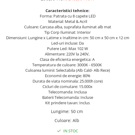
Caracteristici tehnice:
Forma: Patrata cu 8 capete LED
Material: Metal & Acril
Culoare: Carcasa alba, suprafata iluminat alb mat
Tip Corp Iluminat: Interior
Dimensiuni: Lungine x Latime x Inaltime in cm: 50 cm x 50 cm x 12 cm
Led-uri incluse: Da
Putere Led: Max 102 W
Alimentare: 220V la 240V,
Clasa de eficienta energetica: A
Temperatura de culoare: 3000K - 6500K
Culoarea luminii: Selectabila (Alb Cald- Alb Rece)
Economii de energie: 80%
Durata de viata nominala: 25.000h (ore)
Cicluri de comutare: 15.000x
Telecomanda: Inclusa
Baterii Telecomanda: Incluse
Kit prindere tavan: Inclus
Lungime
:
50 cm
Culoare
:
Alb
IN STOC