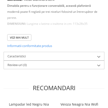
Dimabila pentru o funcționare convenabilă, această plafonieră
modernă poate fi reglată pe trei niveluri folosind un întrerupător de
perete.
DIMENSIUNI:
Lungime x latime x inaltime in cm: 113x28x35
WOFI
proiectează și fabrică corpuri de iluminat de
VEZI MAI MULT
peste 55 de ani. Acestea oferă o gamă modernă de
Informatii conformitate produs
iluminat care îmbină designul excelent, tehnologia de
vârf, funcționalitatea, calitatea și prețurile atractive.
Caracteristici
Compania WOFI - reprezentând inițialele familiilor
Review-uri
(0)
fondatoare Wortmann & Filz - reprezintă de peste o jumătate de secol
dezvoltarea și distribuția de lămpi de înaltă calitate. Compania cu sediul în
Meschede-Freienohl, Germania.
RECOMANDARI
Lampadar led Negru Nia
Veioza Neagra Nia Wofi