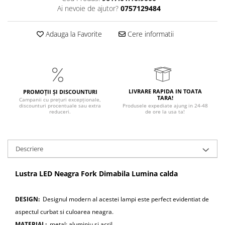
Ai nevoie de ajutor?
0757129484
Adauga la Favorite
Cere informatii
LIVRARE RAPIDA IN TOATA
PROMOȚII ȘI DISCOUNTURI
TARA!
Campanii cu prețuri excepționale,
discounturi procentuale sau extra
Produsele expediate ajung in 24-48
reduceri.
de ore la usa ta!
Descriere
Lustra LED Neagra Fork Dimabila Lumina calda
DESIGN:
Designul modern al acestei lampi este perfect evidentiat de
aspectul curbat si culoarea neagra.
MATERIAL:
metal: aluminiu si acril.