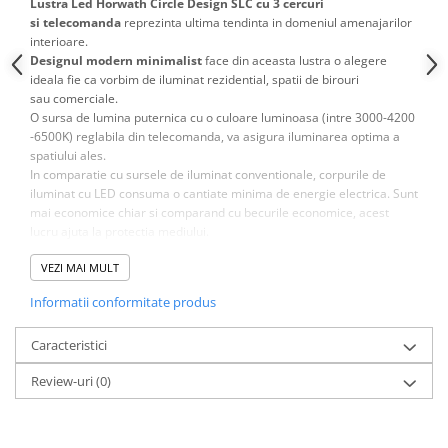
Lustra Led Horwath Circle Design SLC cu 3 cercuri
si telecomanda
reprezinta ultima tendinta in domeniul amenajarilor
interioare.
Designul modern minimalist
face din aceasta lustra o alegere
ideala fie ca vorbim de iluminat rezidential, spatii de birouri
sau comerciale.
O sursa de lumina puternica cu o culoare luminoasa (intre 3000-4200
-6500K) reglabila din telecomanda, va asigura iluminarea optima a
spatiului ales.
In comparatie cu sursele de iluminat conventionale, corpurile de
iluminat cu LED consuma o cantiate minima de energie electrica. Sunt
mai economice chiar si comparand cu becurile economice, acest
lucru ajuta la protectia mediului.
VEZI MAI MULT
ATENTIE!
Pentru o informare corecta, va rugam sa cititi toate
Informatii conformitate produs
caracteristicile produsului !
Fotografiile prezentate sunt cu titlu informativ.
Caracteristici
NOTA
: Informatiile prezentate in aceasta pagina - fotografiile,
Review-uri
(0)
specificatiile tehnice, statusul stocului si pretul produsului "Lustra LED
Horwath Circle Design SLC 3 cu Telecomanda lumina calda/ neutra/