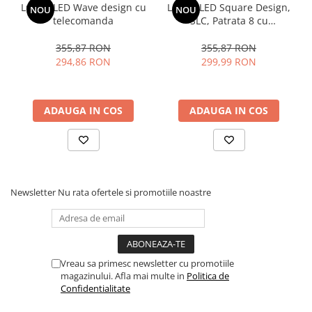
Lustra LED Wave design cu
Lustra LED Square Design,
NOU
NOU
telecomanda
SLC, Patrata 8 cu
Telecomanda
355,87 RON
355,87 RON
294,86 RON
299,99 RON
ADAUGA IN COS
ADAUGA IN COS
Newsletter
Nu rata ofertele si promotiile noastre
Vreau sa primesc newsletter cu promotiile
magazinului. Afla mai multe in
Politica de
Confidentialitate