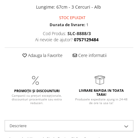
Lungime
:
67cm - 3 Cercuri - Alb
STOC EPUIZAT
Durata de livrare:
1
Cod Produs:
SLC-8888/3
Ai nevoie de ajutor?
0757129484
Adauga la Favorite
Cere informatii
LIVRARE RAPIDA IN TOATA
PROMOȚII ȘI DISCOUNTURI
TARA!
Campanii cu prețuri excepționale,
discounturi procentuale sau extra
Produsele expediate ajung in 24-48
reduceri.
de ore la usa ta!
Descriere