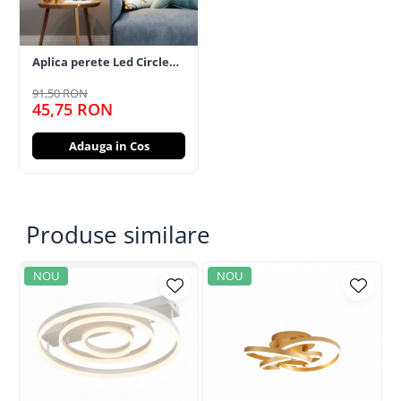
Aplica perete Led Circle
Design
91,50 RON
45,75 RON
Adauga in Cos
Produse similare
NOU
NOU