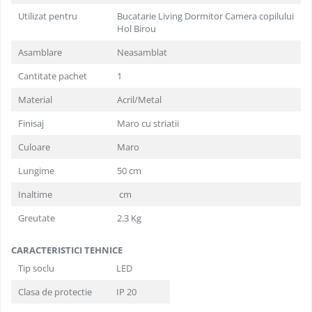
Utilizat pentru
Bucatarie Living Dormitor Camera copilului
Hol Birou
Asamblare
Neasamblat
Cantitate pachet
1
Material
Acril/Metal
Finisaj
Maro cu striatii
Culoare
Maro
Lungime
50 cm
Inaltime
cm
Greutate
2.3 Kg
CARACTERISTICI TEHNICE
Tip soclu
LED
Clasa de protectie
IP 20