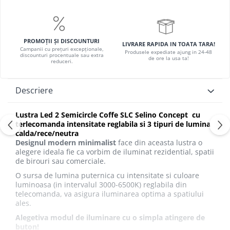
PROMOȚII ȘI DISCOUNTURI
LIVRARE RAPIDA IN TOATA TARA!
Campanii cu prețuri excepționale,
Produsele expediate ajung in 24-48
discounturi procentuale sau extra
de ore la usa ta!
reduceri.
Descriere
Lustra Led 2 Semicircle Coffe SLC Selino Concept cu
terlecomanda intensitate reglabila si 3 tipuri de lumina
calda/rece/neutra
Designul modern minimalist
face din aceasta lustra o
alegere ideala fie ca vorbim de iluminat rezidential, spatii
de birouri sau comerciale.
O sursa de lumina puternica cu intensitate si culoare
luminoasa (in intervalul 3000-6500K) reglabila din
telecomanda, va asigura iluminarea optima a spatiului
ales.
Alegetiva modul de iluminare cu o simpla atingere de
buton!