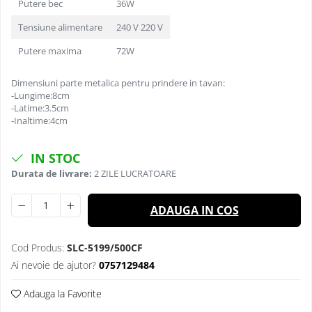
Putere bec
36W
Tensiune alimentare
240 V 220 V
Putere maxima
72W
Dimensiuni parte metalica pentru prindere in tavan:
-Lungime:8cm
-Latime:3.5cm
-Inaltime:4cm
IN STOC
Durata de livrare:
2 ZILE LUCRATOARE
ADAUGA IN COS
Cod Produs:
SLC-5199/500CF
Ai nevoie de ajutor?
0757129484
Adauga la Favorite