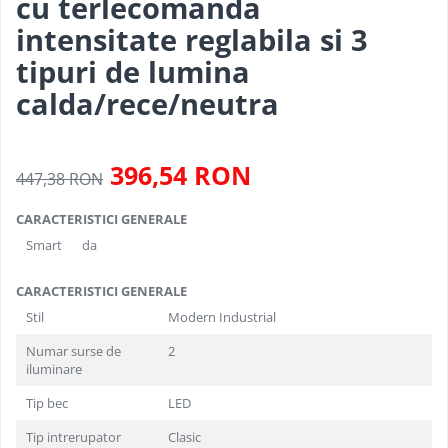
cu terlecomanda
Pendul industrial
Iluminat hala industriala
intensitate reglabila si 3
Sina Magnetica Slim
Iluminat stradal
tipuri de lumina
calda/rece/neutra
396,54 RON
447,38 RON
CARACTERISTICI GENERALE
Smart
da
CARACTERISTICI GENERALE
Stil
Modern Industrial
Numar surse de
2
iluminare
Tip bec
LED
Tip intrerupator
Clasic