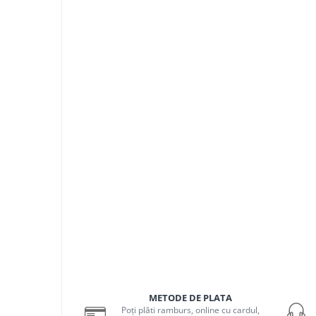
Semne luminoase
Accesorii iluminat
In functie de destinatie
Iluminat living
Iluminat dormitor
Iluminat bucatarie
Iluminat baie
Iluminat camera copilului
Iluminat hol
Iluminat scari
Iluminat terasa si curte
Iluminat birou
Iluminat spatiu comercial
METODE DE PLATA
Poți plăti ramburs, online cu cardul,