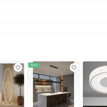
WOFI
proiectează și fabrică corpuri de iluminat de peste 55 de ani. Acestea ofe
designul excelent, tehnologia de vârf, funcționalitatea, calitatea și prețurile atracti
Compania WOFI - reprezentând inițialele familiilor fondatoare Wortmann & Filz - 
dezvoltarea și distribuția de lămpi de înaltă calitate. Compania cu sediul în Mesc
NOU