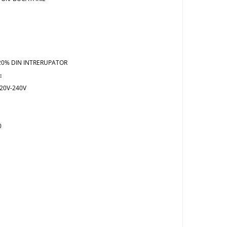
U
 20% DIN INTRERUPATOR
:
220V-240V
0