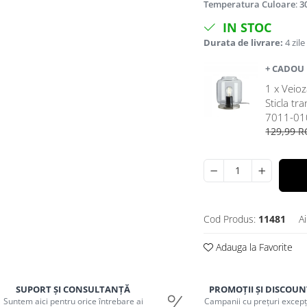
Temperatura Culoare
:
3
IN STOC
Durata de livrare:
4 zile
+ CADOU
1 x Veioz
Sticla tr
7011-01
129,99 
Cod Produs:
11481
A
Adauga la Favorite
SUPORT ȘI CONSULTANȚĂ
PROMOȚII ȘI DISCOUN
Suntem aici pentru orice întrebare ai
Campanii cu prețuri excepț