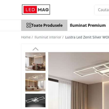
Toate Produsele
Toate Produsele
Iluminat Premium
Iluminat interior
Candelabre
Home /
Iluminat interior /
Lustra Led Zenit Silver WO
Lustre LED
Plafoniere
Spoturi Led
Aplice Baie
Aplice perete
Accesorii iluminat
Becuri LED
Lampadare și Veioze LED