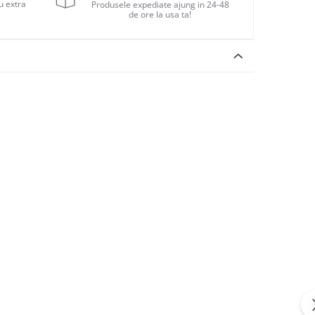
u extra
Produsele expediate ajung in 24-48
de ore la usa ta!