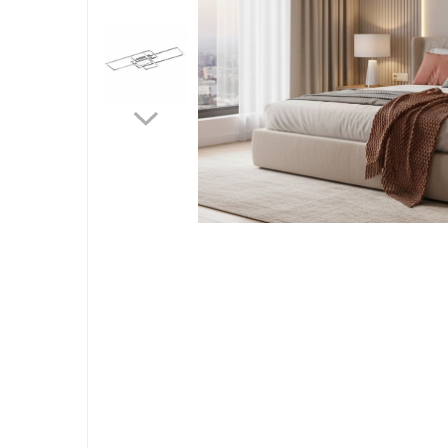
Lustre suspendate
Pendul industrial
Sina Magnetica Slim
Iluminat exterior
Lampi gradina
Lampi solare
Proiectoare led
Aplice exterior
Distribu
Iluminat tehnic
pe
Facebo
Panouri led
Spoturi led
Proiectoare led hale
Lampi led