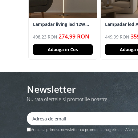
Lampadar living led 12W
Lampadar led A
modern lumina calda
274,99 RON
35
498,23 RON
449,99 RON
Adauga in Cos
Adauga 
Newsletter
Nu rata ofertele si promotiile noastre
Vreau sa primesc newsletter cu promotiile magazinului. Afla ma