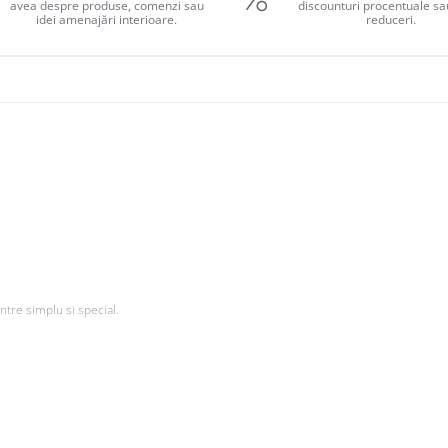
avea despre produse, comenzi sau
discounturi procentuale sa
idei amenajări interioare.
reduceri.
ntre simplu si special.