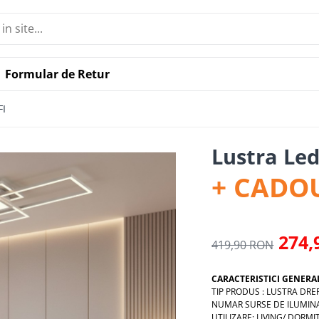
Formular de Retur
FI
Lustra Led
+ CADO
274,
419,90 RON
CARACTERISTICI GENERA
TIP PRODUS : LUSTRA DR
NUMAR SURSE DE ILUMINA
UTILIZARE: LIVING/ DORM