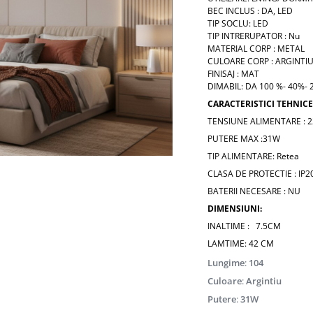
BEC INCLUS : DA, LED
TIP SOCLU: LED
TIP INTRERUPATOR : Nu
MATERIAL CORP : METAL
CULOARE CORP : ARGINTI
FINISAJ : MAT
DIMABIL: DA 100 %- 40%-
CARACTERISTICI TEHNICE
TENSIUNE ALIMENTARE : 
PUTERE MAX :31W
TIP ALIMENTARE: Retea
CLASA DE PROTECTIE : IP2
ie
BATERII NECESARE : NU
ok
DIMENSIUNI:
INALTIME : 7.5CM
LAMTIME: 42 CM
Lungime
:
104
Culoare
:
Argintiu
Putere
:
31W