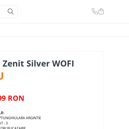
 Zenit Silver WOFI
U
99 RON
LE:
EPTUNGHIULARA ARGINTIE
T : 3
ITOR/ BUCATARIE