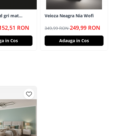
ed gri mat
Veioza Neagra Nia Wofi
Candelab
ina neutra 18w
Negru
152,51 RON
249,99 RON
349,99 RON
699,99 R
a in Cos
Adauga in Cos
Ad