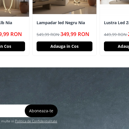
lb Nia
Lampadar led Negru Nia
Lustra Led Z
WOFI
9,99 RON
349,99 RON
549,99 RON
449,99 RON
in Cos
Adauga in Cos
Adaug
i multe in
Politica de Confidentialitate