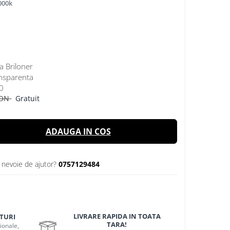
000k
a Briloner
ansparenta
0
RON
Gratuit
ADAUGA IN COS
i nevoie de ajutor?
0757129484
LIVRARE RAPIDA IN TOATA
TURI
TARA!
ionale,