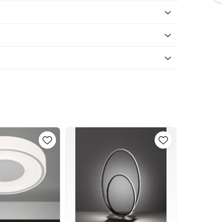
ră o gamă modernă de iluminat care îmbină
ve.
reprezintă de peste o jumătate de secol
hede-Freienohl, Germania.
NOU