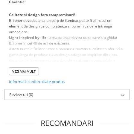
Garantie!
Calitate si design fara compromisuri!
Briloner dovedeste ca un corp de iluminat poate fi el insusi un
element de design ce completeaza si pune in valoare intreaga
amenajare.
Light inspired by life
- aceasta este deviza dupa care s-a ghidat
Briloner in cei 40 de ani de existenta.
Astazi numele Briloner este sinonim cu inovatia si calitatea oferind o
gama larga de produse cu un design atragator inspirate din viata.
Garantia de 5 ani reprezinta o dovada a calitatii incontestabile a
produselor Briloner.
VEZI MAI MULT
Informatii conformitate produs
Designul modern si constructia din materiale de calitate
fac din
Review-uri
(0)
acest corp de iluminat o alegere ideala fie ca vorbim de iluminat
rezidential, spatii de birouri sau comerciale.
Materialele folosite sunt atent alese inca din faza de proiectare
pentru a avea o estetica placuta si o durata de viata indelungata.
RECOMANDARI