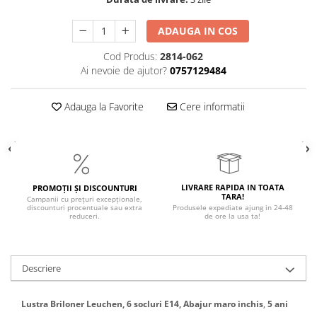
ADAUGA IN COS
Cod Produs:
2814-062
Ai nevoie de ajutor?
0757129484
Adauga la Favorite
Cere informatii
LIVRARE RAPIDA IN TOATA
PROMOȚII ȘI DISCOUNTURI
TARA!
Campanii cu prețuri excepționale,
discounturi procentuale sau extra
Produsele expediate ajung in 24-48
reduceri.
de ore la usa ta!
Descriere
Lustra Briloner Leuchen, 6 socluri E14, Abajur maro inchis
,
5 ani