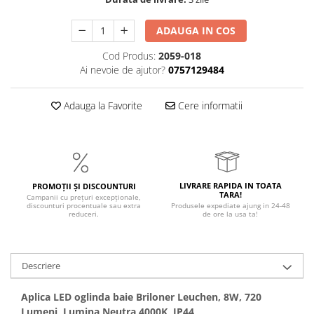
ADAUGA IN COS
Cod Produs:
2059-018
Ai nevoie de ajutor?
0757129484
Adauga la Favorite
Cere informatii
LIVRARE RAPIDA IN TOATA
PROMOȚII ȘI DISCOUNTURI
TARA!
Campanii cu prețuri excepționale,
discounturi procentuale sau extra
Produsele expediate ajung in 24-48
reduceri.
de ore la usa ta!
Descriere
Aplica LED oglinda baie Briloner Leuchen, 8W, 720
Lumeni, Lumina Neutra 4000K, IP44