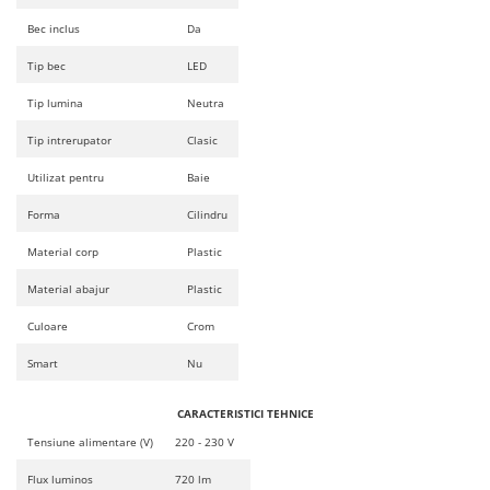
Iluminat dormitor
Bec inclus
Da
Iluminat bucatarie
Tip bec
LED
Iluminat baie
Tip lumina
Neutra
Iluminat camera copilului
Tip intrerupator
Clasic
Iluminat hol
Utilizat pentru
Baie
Iluminat scari
Forma
Cilindru
Iluminat terasa si curte
Material corp
Plastic
Iluminat birou
Material abajur
Plastic
Iluminat spatiu comercial
Culoare
Crom
Iluminat hala industriala
Smart
Nu
Iluminat stradal
Resigilate
CARACTERISTICI TEHNICE
Benzi Led
Tensiune alimentare (V)
220 - 230 V
Promotii
Flux luminos
720 lm
Sisteme Iluminat pe Sina