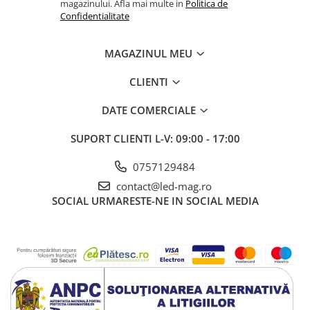
magazinului. Afla mai multe in
Politica de
Economii de durata!
Confidentialitate
Datorita tehnologiei LED de ultima generatie spoturile led Briloner au
o durata de viata indelungata
(aprox 25.000 de ore)
, ceea ce
inseamna ca va puteti bucura de corpul de iluminat preferat multi ani.
MAGAZINUL MEU
In comparatie cu sursele de iluminat conventionale, acest corp de
iluminat produce o lumina puternica
(720 Lumeni)
cu un consum
CLIENTI
minim de energie electrica
(8 W)
, cea ce se traduce printr-o
amortizare rapida a costului de achizitie.
DATE COMERCIALE
SUPORT CLIENTI
L-V: 09:00 - 17:00
0757129484
contact@led-mag.ro
SOCIAL
URMARESTE-NE IN SOCIAL MEDIA