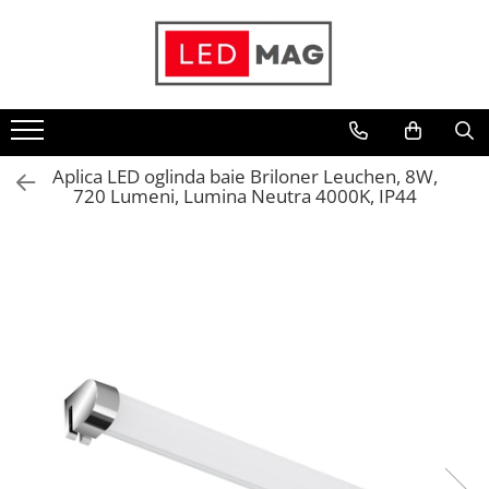
Toate Produsele
Iluminat interior
Candelabre
Aplica LED oglinda baie Briloner Leuchen, 8W,
Lustre LED
720 Lumeni, Lumina Neutra 4000K, IP44
Plafoniere
Spoturi Led
Aplice Baie
Aplice perete
Accesorii iluminat
Becuri LED
Lampadare și Veioze LED
Lustre suspendate
Pendul industrial