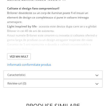
Calitate si design fara compromisuri!
Briloner dovedeste ca un corp de iluminat poate fi el insusi un
element de design ce completeaza si pune in valoare intreaga
amenajare.
Light inspired by life
- aceasta este deviza dupa care se s-a ghidat
Biloner in cei 40 de ani de existenta.
Astazi numele Briloner este sinonim cu inovatia si calitatea oferind o
gama larga de produse cu un design atragator inspirate din viata
Garantia de 5 ani reprezinta o dovada a calitatii incontestabile a
produselor Briloner.
VEZI MAI MULT
Informatii conformitate produs
Caracteristici
Review-uri
(0)
Designul modern si constructia din materiale de calitate
fac din
acest corp de iluminat o alegere ideala pentru exteriorul casei
dumneavoastra.
PRODUSE SIMILARE
Materialele folosite sunt atent alese inca din faza de proiectare