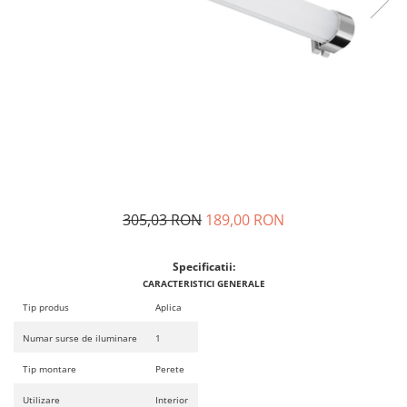
Sina Magnetica Slim
Iluminat exterior
Lampi gradina
Lampi solare
Proiectoare led
Aplice exterior
Iluminat tehnic
Panouri led
305,03 RON
189,00 RON
Spoturi led
Specificatii:
Proiectoare led hale
CARACTERISTICI GENERALE
Lampi led
Tip produs
Aplica
Semne luminoase
Numar surse de iluminare
1
Accesorii iluminat
Tip montare
Perete
In functie de destinatie
Utilizare
Interior
Iluminat living