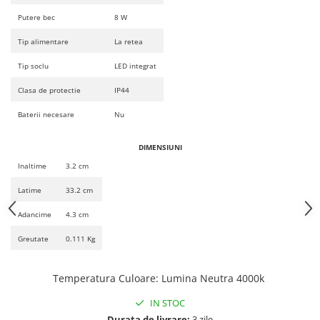
Magnetica
Putere bec
8 W
Tip alimentare
La retea
Tip soclu
LED integrat
Clasa de protectie
IP44
Baterii necesare
Nu
DIMENSIUNI
Inaltime
3.2 cm
Latime
33.2 cm
Adancime
4.3 cm
Greutate
0.111 Kg
Temperatura Culoare
:
Lumina Neutra 4000k
IN STOC
Durata de livrare:
3 zile