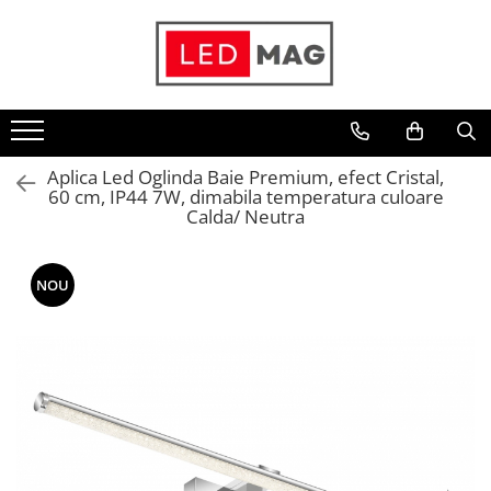
Toate Produsele
Iluminat interior
Candelabre
Aplica Led Oglinda Baie Premium, efect Cristal,
Lustre LED
60 cm, IP44 7W, dimabila temperatura culoare
Plafoniere
Calda/ Neutra
Spoturi Led
Aplice Baie
NOU
Aplice perete
Accesorii iluminat
Becuri LED
Lampadare și Veioze LED
Lustre suspendate
Pendul industrial