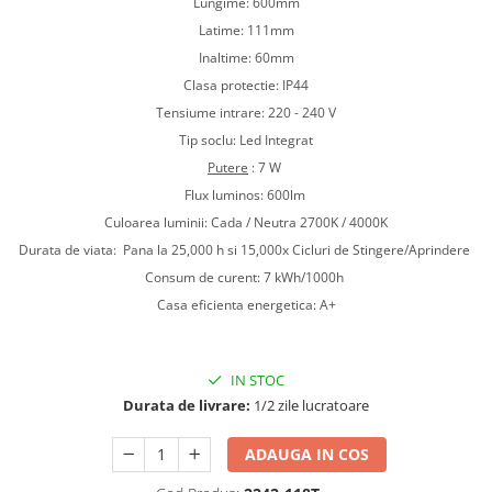
Lungime: 600mm
Iluminat dormitor
Latime: 111mm
Inaltime: 60mm
Iluminat bucatarie
Clasa protectie: IP44
Iluminat baie
Tensiume intrare: 220 - 240 V
Iluminat camera copilului
Tip soclu: Led Integrat
Iluminat hol
Putere
: 7 W
Flux luminos: 600lm
Iluminat scari
Culoarea luminii: Cada / Neutra
2700K / 4000K
Iluminat terasa si curte
Durata de viata: Pana la 25,000 h si
15,000x Cicluri de Stingere/Aprindere
Iluminat birou
Consum de curent: 7 kWh/1000h
Iluminat spatiu comercial
Casa eficienta energetica: A+
Iluminat hala industriala
Iluminat stradal
IN STOC
Resigilate
Durata de livrare:
1/2 zile lucratoare
Benzi Led
ADAUGA IN COS
Promotii
Sisteme Iluminat pe Sina