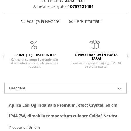
Cod Produs:
2242-118T
Magnetica
Ai nevoie de ajutor?
0757129484
Adauga la Favorite
Cere informatii
LIVRARE RAPIDA IN TOATA
PROMOȚII ȘI DISCOUNTURI
TARA!
Campanii cu prețuri excepționale,
discounturi procentuale sau extra
Produsele expediate ajung in 24-48
reduceri.
de ore la usa ta!
Descriere
Aplica Led Oglinda Baie Premium, efect Crystal, 60 cm,
IP44 7W, dimabila temperatura culoare Calda/ Neutra
Producator: Briloner