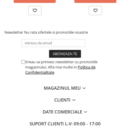
gradului de protectie IP44 (rezistent la stropire)
- Schimbarea culorii cu ajutorul intrerupatorului(1x aprindere Lumina
neutra intensitate 100%, 2x aprindere lumina calda intensitate 75%)
- Functie memorie - ultima setare este salvata
- Variante de montare: - deasupra oglinzi
- pe perete
Newsletter
Nu rata ofertele si promotiile noastre
- pe oglinda
Vreau sa primesc newsletter cu promotiile
magazinului. Afla mai multe in
Politica de
Confidentialitate
MAGAZINUL MEU
CLIENTI
DATE COMERCIALE
SUPORT CLIENTI
L-V: 09:00 - 17:00