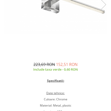
Sina Magnetica Slim
Iluminat exterior
Lampi gradina
Lampi solare
Proiectoare led
Aplice exterior
Iluminat tehnic
Panouri led
223,69 RON
152,51 RON
Spoturi led
Include taxa verde - 0,60 RON
Proiectoare led hale
Lampi led
Specificatii:
Semne luminoase
Date tehnice:
Accesorii iluminat
Culoare: Chrome
In functie de destinatie
Material: Metal, plastic
Iluminat living