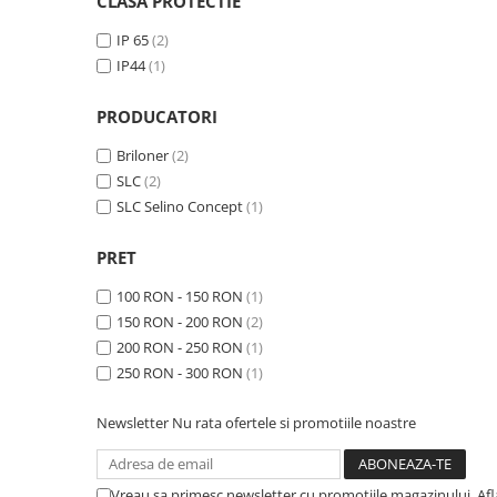
CLASA PROTECTIE
Iluminat dormitor
IP 65
(2)
Iluminat bucatarie
IP44
(1)
Iluminat baie
PRODUCATORI
Iluminat camera copilului
Briloner
(2)
Iluminat hol
SLC
(2)
Iluminat scari
SLC Selino Concept
(1)
Iluminat terasa si curte
PRET
Iluminat birou
100 RON - 150 RON
(1)
Iluminat spatiu comercial
150 RON - 200 RON
(2)
Iluminat hala industriala
200 RON - 250 RON
(1)
250 RON - 300 RON
(1)
Iluminat stradal
Resigilate
Newsletter
Nu rata ofertele si promotiile noastre
Benzi Led
Promotii
Vreau sa primesc newsletter cu promotiile magazinului. Af
Sisteme Iluminat pe Sina