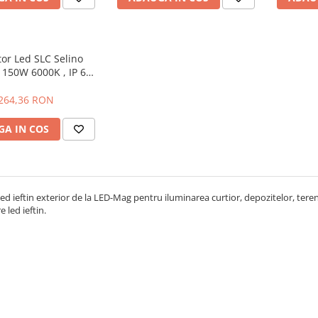
tor Led SLC Selino
 150W 6000K , IP 65
lic Dispersor Sticla,
sa energetica F
264,36 RON
A IN COS
led ieftin exterior de la LED-Mag pentru iluminarea curtior, depozitelor, terenur
e led ieftin.