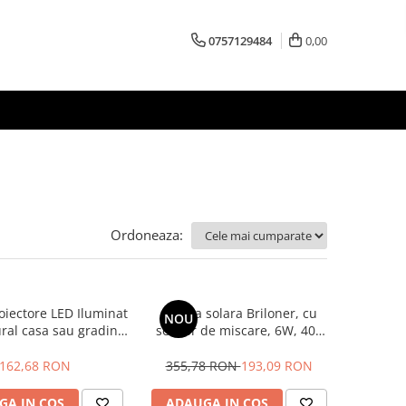
0757129484
0,00
Ordoneaza:
roiectore LED Iluminat
Lampa solara Briloner, cu
NOU
ural casa sau gradina
senzor de miscare, 6W, 400
, 3W, 250 lm, lumina
lm, cap reglabil, lumina
0k, 4 filtre culoare si
neutra, IP44
162,68 RON
355,78 RON
193,09 RON
mentare incluse, IP44
GA IN COS
ADAUGA IN COS