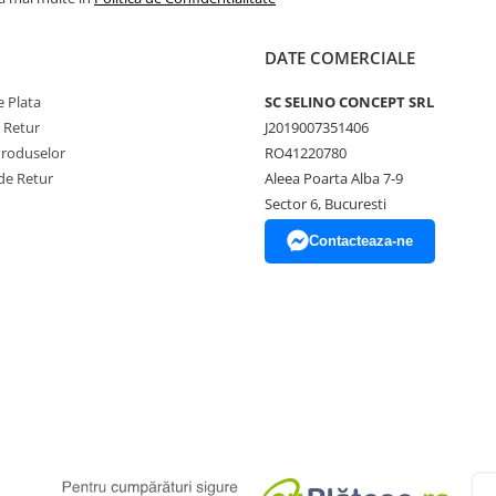
DATE COMERCIALE
 Plata
SC SELINO CONCEPT SRL
e Retur
J2019007351406
Produselor
RO41220780
de Retur
Aleea Poarta Alba 7-9
Sector 6, Bucuresti
Contacteaza-ne