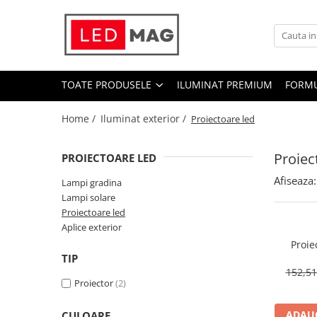
Toate Produsele
Iluminat interior
TOATE PRODUSELE
ILUMINAT PREMIUM
FORMU
Candelabre
Lustre LED
Home /
Iluminat exterior /
Proiectoare led
Plafoniere
Proiec
PROIECTOARE LED
Spoturi Led
Afiseaza:
Aplice Baie
Lampi gradina
Lampi solare
Aplice perete
Proiectoare led
Accesorii iluminat
Aplice exterior
Proie
Becuri LED
TIP
Lampadare și Veioze LED
152,5
Proiector
(2)
Lustre suspendate
Pendul industrial
ADAUG
CULOARE