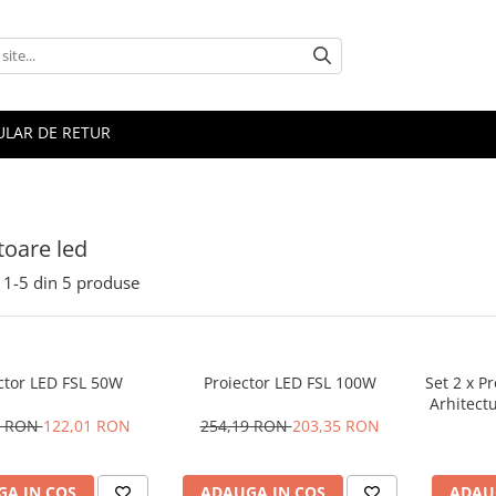
LAR DE RETUR
toare led
1-
5
din
5
produse
ctor LED FSL 50W
Proiector LED FSL 100W
Set 2 x P
Arhitect
Briloner
1 RON
122,01 RON
254,19 RON
203,35 RON
calda 300
cablu ali
A IN COS
ADAUGA IN COS
ADAU