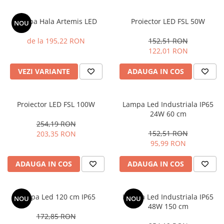
Lampa Hala Artemis LED
Proiector LED FSL 50W
NOU
de la 195,22 RON
152,51 RON
122,01 RON
VEZI VARIANTE
ADAUGA IN COS
Proiector LED FSL 100W
Lampa Led Industriala IP65
24W 60 cm
254,19 RON
152,51 RON
203,35 RON
95,99 RON
ADAUGA IN COS
ADAUGA IN COS
Lampa Led 120 cm IP65
Lampa Led Industriala IP65
NOU
NOU
48W 150 cm
172,85 RON