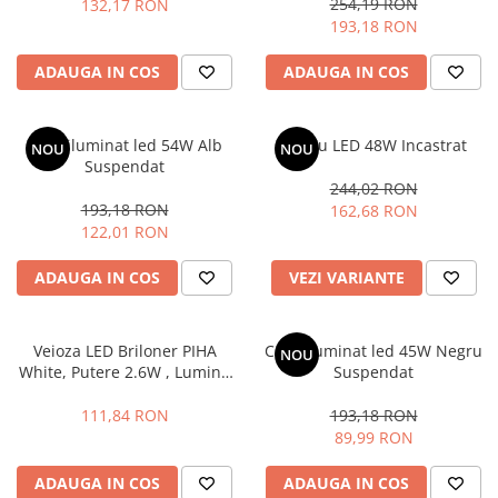
254,19 RON
132,17 RON
193,18 RON
ADAUGA IN COS
ADAUGA IN COS
Corp iluminat led 54W Alb
Panou LED 48W Incastrat
NOU
NOU
Suspendat
244,02 RON
193,18 RON
162,68 RON
122,01 RON
ADAUGA IN COS
VEZI VARIANTE
Veioza LED Briloner PIHA
Corp iluminat led 45W Negru
NOU
White, Putere 2.6W , Lumina
Suspendat
Calda , 150 Lumeni , IP44
,Dimabila in 3 Trepte,
111,84 RON
193,18 RON
Conexiune USB cu Functie de
89,99 RON
Incarcare, Capacitate baterie
18 Ore
ADAUGA IN COS
ADAUGA IN COS